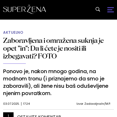
AKTUELNO
Zaboravljena i omražena suknja je
opet "in": Da li ćete je nositi ili
izbegavati? FOTO
Ponovo je, nakon mnogo godina, na
modnom tronu (i priznajemo da smo je
zaboravili), ali žene nisu baš oduševljene
njenim povratkom.
03.07.2025.
17:24
Izvor: Zadovoljna.hr/M.P.
1
OSTAVITE KOMENTAR