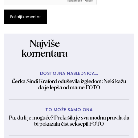
Pošalji komentar
Najviše
komentara
DOSTOJNA NASLEDNICA...
Ćerka Sindi Kraford oduševila izgledom: Neki kažu
da je lepša od mame FOTO
TO MOŽE SAMO ONA
Pa, da li je moguće? Prekršila je sva modna pravila da
bi pokazala čist seksepil FOTO