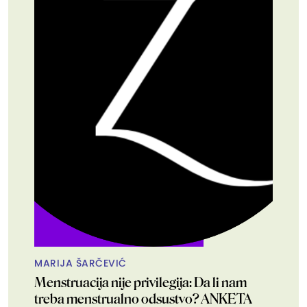
MARIJA ŠARČEVIĆ
Menstruacija nije privilegija: Da li nam
treba menstrualno odsustvo? ANKETA