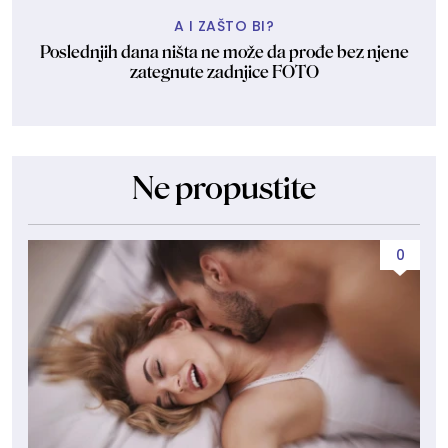
A I ZAŠTO BI?
Poslednjih dana ništa ne može da prođe bez njene
zategnute zadnjice FOTO
Ne propustite
0