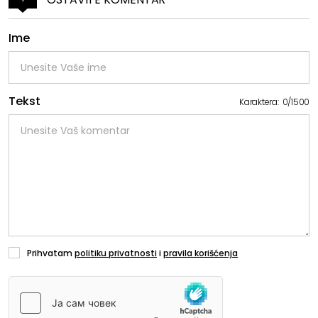
Ime
Tekst
Karaktera:
0
/
1500
Prihvatam
politiku privatnosti
i
pravila korišćenja