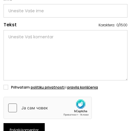
Tekst
Karaktera:
0
/
1500
Prihvatam
politiku privatnosti
i
pravila korišćenja
Pošalji komentar