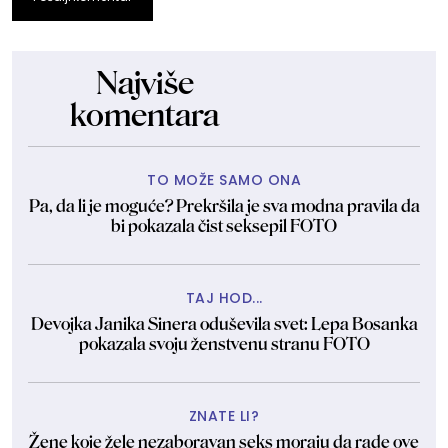
Najviše
komentara
TO MOŽE SAMO ONA
Pa, da li je moguće? Prekršila je sva modna pravila da
bi pokazala čist seksepil FOTO
TAJ HOD...
Devojka Janika Sinera oduševila svet: Lepa Bosanka
pokazala svoju ženstvenu stranu FOTO
ZNATE LI?
Žene koje žele nezaboravan seks moraju da rade ove