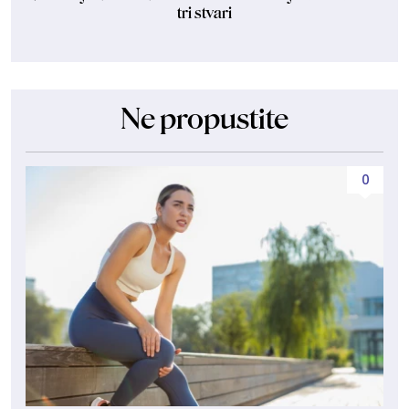
tri stvari
Ne propustite
0