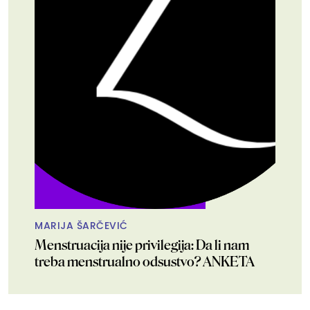
MARIJA ŠARČEVIĆ
Menstruacija nije privilegija: Da li nam
treba menstrualno odsustvo? ANKETA