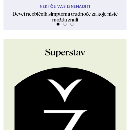
NEKI ĆE VAS IZNENADITI
Devet neobičnih simptoma trudnoće za koje niste
D
možda znali
Superstav