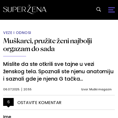
VEZE I ODNOSI
Muškarci, pružite ženi najbolji
orgazam do sada
Mislite da ste otkrili sve tajne u vezi
ženskog tela. Spoznali ste njenu anatomiju
i saznali gde je njena G tačka...
06.07.2025.
20:55
Izvor: Muški magazin
6
OSTAVITE KOMENTAR
Ime