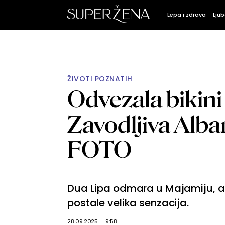
Lepa i zdrava
Ljub
ŽIVOTI POZNATIH
Odvezala bikini 
Zavodljiva Alban
FOTO
Dua Lipa odmara u Majamiju, a
postale velika senzacija.
28.09.2025.
9:58