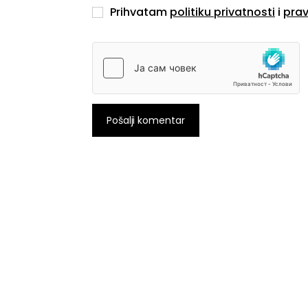
Prihvatam
politiku privatnosti
i
prav
Pošalji komentar