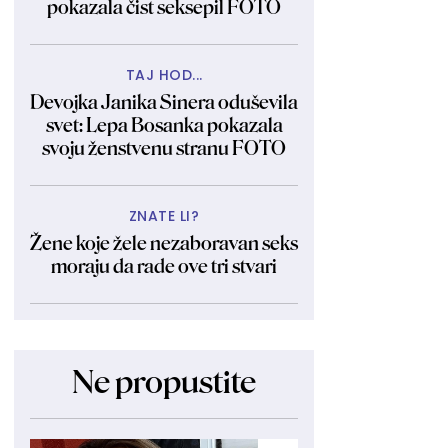
pokazala čist seksepil FOTO
TAJ HOD...
Devojka Janika Sinera oduševila
svet: Lepa Bosanka pokazala
svoju ženstvenu stranu FOTO
ZNATE LI?
Žene koje žele nezaboravan seks
moraju da rade ove tri stvari
Ne propustite