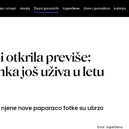
av i strast
Moda
Životi poznatih
Superžene
Dom i porodica
Kuhinja
i otkrila previše:
ka još uživa u letu
 njene nove paparaco fotke su ubrzo
Izvor: superžena