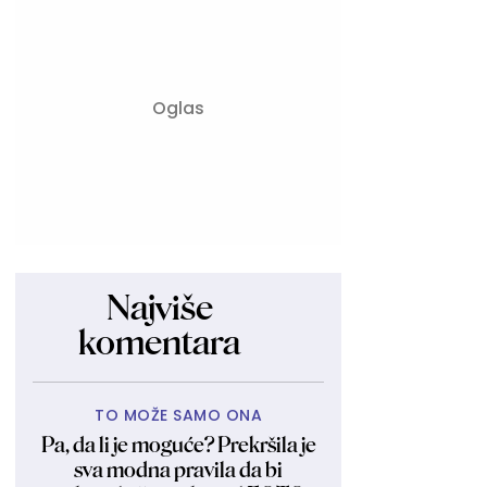
Najviše
komentara
TO MOŽE SAMO ONA
Pa, da li je moguće? Prekršila je
sva modna pravila da bi