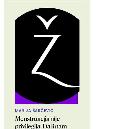
MARIJA ŠARČEVIĆ
Menstruacija nije
privilegija: Da li nam