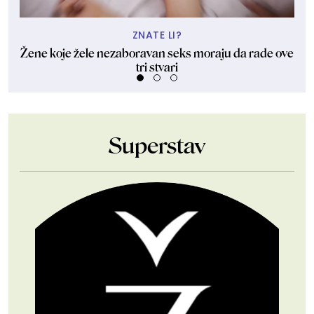
ZNATE LI?
Žene koje žele nezaboravan seks moraju da rade ove
tri stvari
Superstav