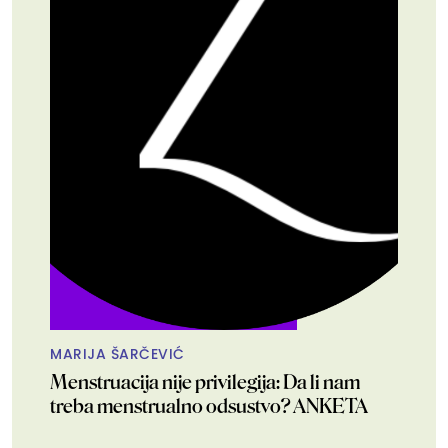
MARIJA ŠARČEVIĆ
Menstruacija nije privilegija: Da li nam
treba menstrualno odsustvo? ANKETA