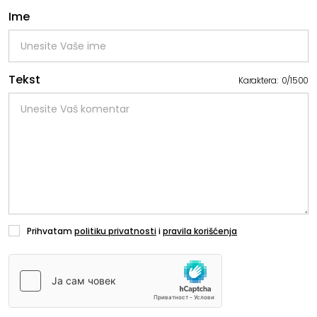
Ime
Tekst
Karaktera:
0
/
1500
Prihvatam
politiku privatnosti
i
pravila korišćenja