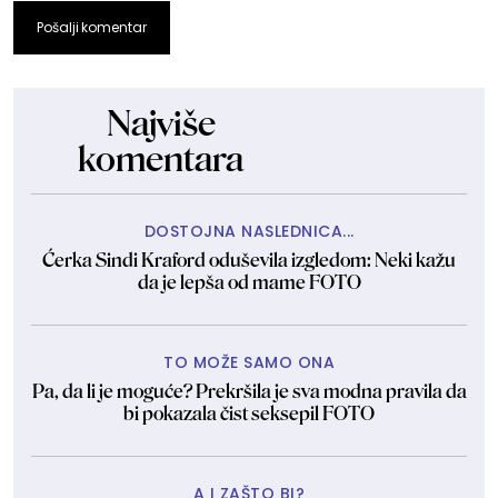
Pošalji komentar
Najviše
komentara
DOSTOJNA NASLEDNICA...
Ćerka Sindi Kraford oduševila izgledom: Neki kažu
da je lepša od mame FOTO
TO MOŽE SAMO ONA
Pa, da li je moguće? Prekršila je sva modna pravila da
bi pokazala čist seksepil FOTO
A I ZAŠTO BI?