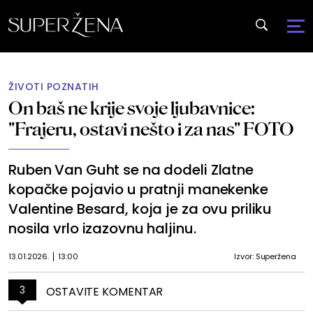
ŽIVOTI POZNATIH
On baš ne krije svoje ljubavnice:
"Frajeru, ostavi nešto i za nas" FOTO
Ruben Van Guht se na dodeli Zlatne
kopačke pojavio u pratnji manekenke
Valentine Besard, koja je za ovu priliku
nosila vrlo izazovnu haljinu.
13.01.2026.
13:00
Izvor: Superžena
3
OSTAVITE KOMENTAR