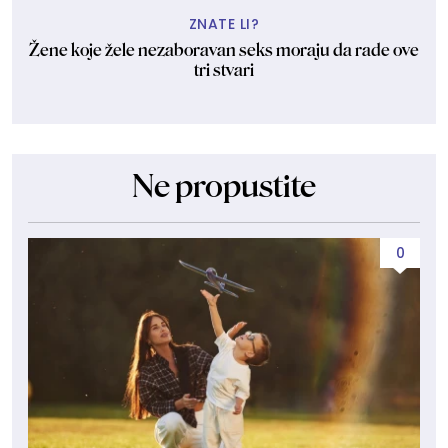
ZNATE LI?
Žene koje žele nezaboravan seks moraju da rade ove
tri stvari
Ne propustite
0