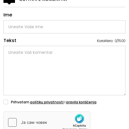
Ime
Tekst
Karaktera:
0
/
1500
Prihvatam
politiku privatnosti
i
pravila korišćenja