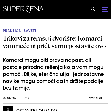
PRAKTIČNI SAVETI
Trikovi za terasu i dvorište: Komarci
vam neće ni prići, samo postavite ovo
Komarci mogu biti prava napast, ali
postoje prirodna rešenja koja vam mogu
pomoći. Biljke, eterična ulja i jednostavne
navike mogu pomoći da ih držite podalje
bez hemije.
09.05.2026.
10:49
Izvor: Klix/L.R.
0
OSTAVITE KOMENTAR