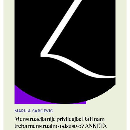
MARIJA ŠARČEVIĆ
Menstruacija nije privilegija: Da li nam
treba menstrualno odsustvo? ANKETA