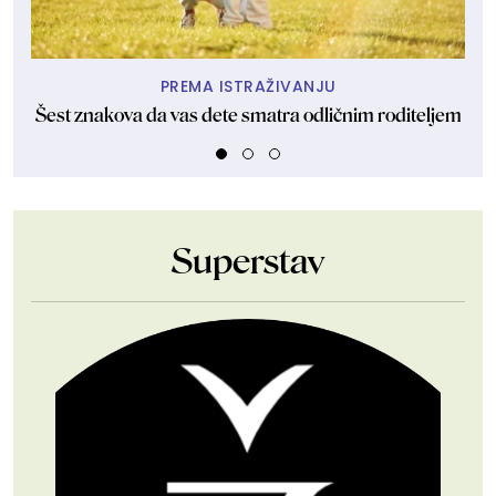
PREMA ISTRAŽIVANJU
Šest znakova da vas dete smatra odličnim roditeljem
Ako
Superstav