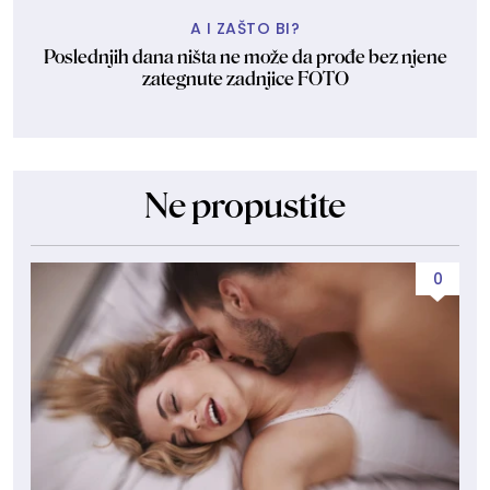
A I ZAŠTO BI?
Poslednjih dana ništa ne može da prođe bez njene
zategnute zadnjice FOTO
Ne propustite
0