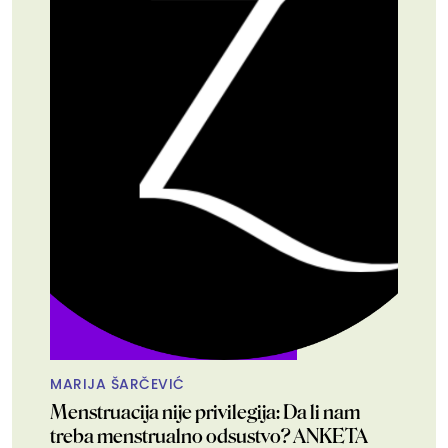
MARIJA ŠARČEVIĆ
Menstruacija nije privilegija: Da li nam
treba menstrualno odsustvo? ANKETA