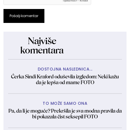
Pošalji komentar
Najviše
komentara
DOSTOJNA NASLEDNICA...
Ćerka Sindi Kraford oduševila izgledom: Neki kažu
da je lepša od mame FOTO
TO MOŽE SAMO ONA
Pa, da li je moguće? Prekršila je sva modna pravila da
bi pokazala čist seksepil FOTO