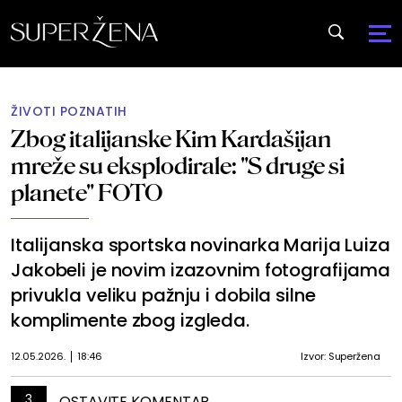
ŽIVOTI POZNATIH
Zbog italijanske Kim Kardašijan
mreže su eksplodirale: "S druge si
planete" FOTO
Italijanska sportska novinarka Marija Luiza
Jakobeli je novim izazovnim fotografijama
privukla veliku pažnju i dobila silne
komplimente zbog izgleda.
12.05.2026.
18:46
Izvor: Superžena
3
OSTAVITE KOMENTAR