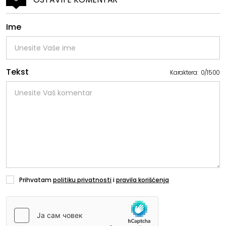
Ime
Tekst
Karaktera:
0
/
1500
Prihvatam
politiku privatnosti
i
pravila korišćenja