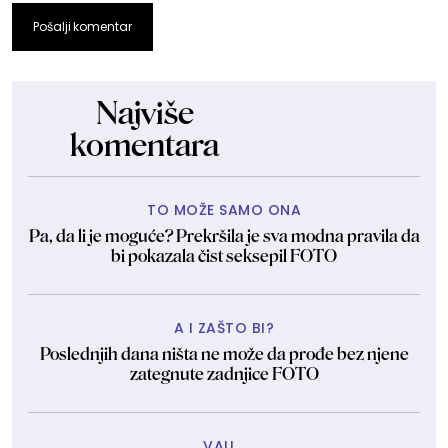
Pošalji komentar
Najviše
komentara
TO MOŽE SAMO ONA
Pa, da li je moguće? Prekršila je sva modna pravila da
bi pokazala čist seksepil FOTO
A I ZAŠTO BI?
Poslednjih dana ništa ne može da prođe bez njene
zategnute zadnjice FOTO
VAU...