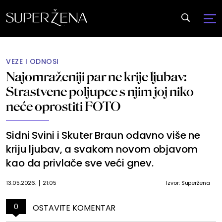
VEZE I ODNOSI
Najomraženiji par ne krije ljubav:
Strastvene poljupce s njim joj niko
neće oprostiti FOTO
Sidni Svini i Skuter Braun odavno više ne
kriju ljubav, a svakom novom objavom
kao da privlače sve veći gnev.
13.05.2026.
21:05
Izvor: Superžena
0
OSTAVITE KOMENTAR