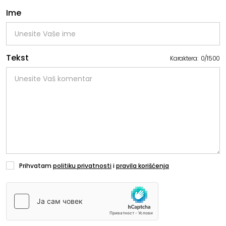
Ime
Tekst
Karaktera:
0
/
1500
Prihvatam
politiku privatnosti
i
pravila korišćenja