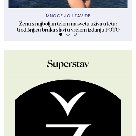
MNOGE JOJ ZAVIDE
Žena s najboljim telom na svetu uživa u letu:
Ven
Godišnjicu braka slavi u vrelom izdanju FOTO
Superstav