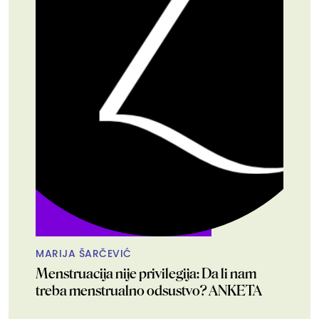
MARIJA ŠARČEVIĆ
Menstruacija nije privilegija: Da li nam
treba menstrualno odsustvo? ANKETA