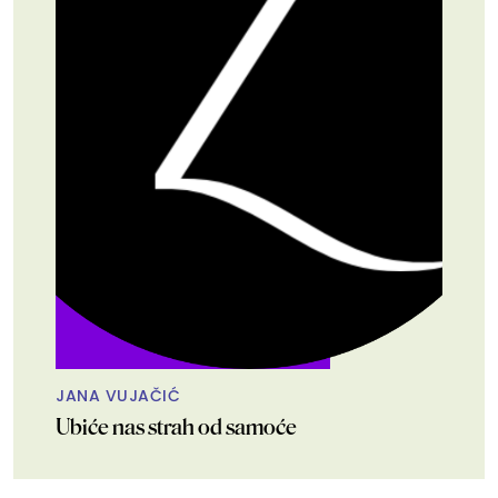
JANA VUJAČIĆ
Ubiće nas strah od samoće