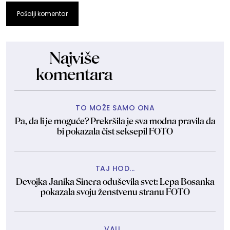
Pošalji komentar
Najviše
komentara
TO MOŽE SAMO ONA
Pa, da li je moguće? Prekršila je sva modna pravila da
bi pokazala čist seksepil FOTO
TAJ HOD...
Devojka Janika Sinera oduševila svet: Lepa Bosanka
pokazala svoju ženstvenu stranu FOTO
VAU...