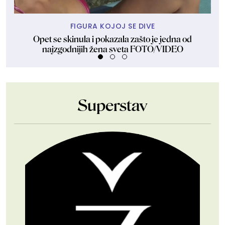
FIGURA KOJOJ SE DIVE
Opet se skinula i pokazala zašto je jedna od
Dže
najzgodnijih žena sveta FOTO/VIDEO
Superstav