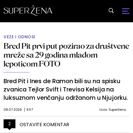
VEZE I ODNOSI
Bred Pit prvi put pozirao za društvene
mreže sa 29 godina mlađom
lepoticom FOTO
Bred Pit i Ines de Ramon bili su na spisku
zvanica Tejlor Svift i Trevisa Kelsija na
luksuznom venčanju održanom u Njujorku.
08.07.2026.
9:57
Izvor: Superžena
2
OSTAVITE KOMENTAR