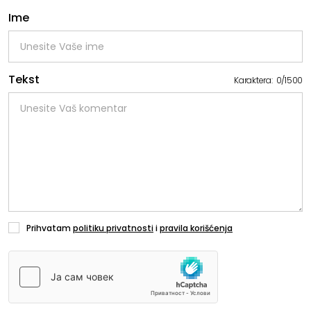
Ime
Tekst
Karaktera:
0
/
1500
Prihvatam
politiku privatnosti
i
pravila korišćenja