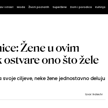
av i strast
Moda
Životi poznatih
Superžene
Dom i porodica
Kuhinja
ce: Žene u ovim
ostvare ono što žele
a svoje ciljeve, neke žene jednostavno deluju
Izvor: Index.hr