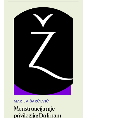
MARIJA ŠARČEVIĆ
Menstruacija nije
privilegija: Da li nam