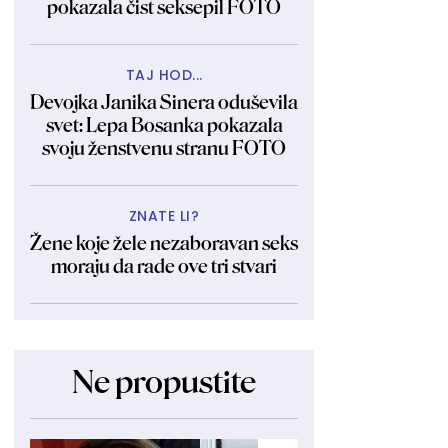
pokazala čist seksepil FOTO
TAJ HOD...
Devojka Janika Sinera oduševila
svet: Lepa Bosanka pokazala
svoju ženstvenu stranu FOTO
ZNATE LI?
Žene koje žele nezaboravan seks
moraju da rade ove tri stvari
Ne propustite