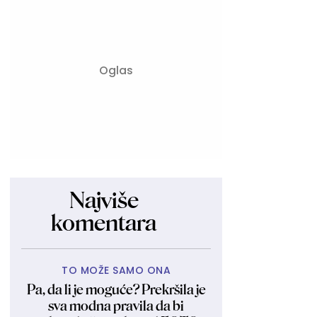
Najviše
komentara
TO MOŽE SAMO ONA
Pa, da li je moguće? Prekršila je
sva modna pravila da bi