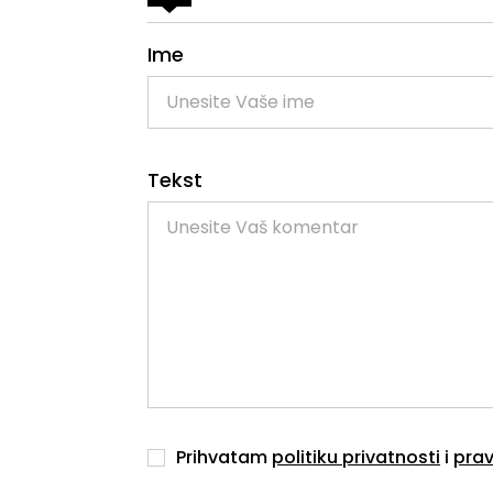
Ime
Tekst
Prihvatam
politiku privatnosti
i
prav