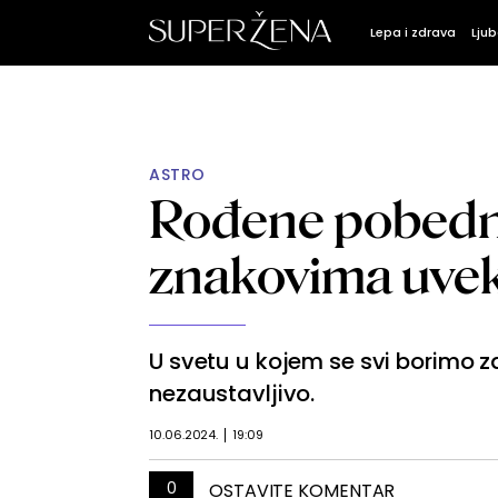
Lepa i zdrava
Ljub
ASTRO
Rođene pobedni
znakovima uvek 
U svetu u kojem se svi borimo z
nezaustavljivo.
10.06.2024.
19:09
0
OSTAVITE KOMENTAR