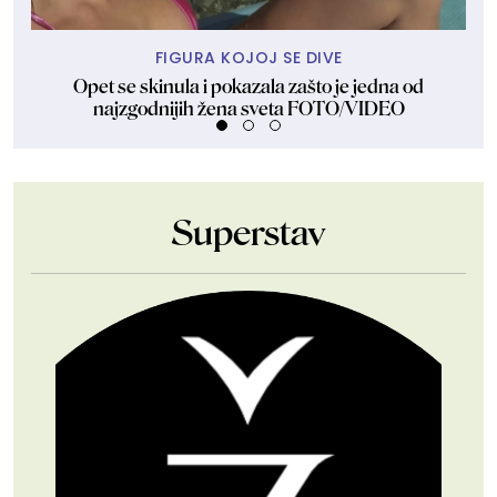
FIGURA KOJOJ SE DIVE
Opet se skinula i pokazala zašto je jedna od
Dže
najzgodnijih žena sveta FOTO/VIDEO
Superstav