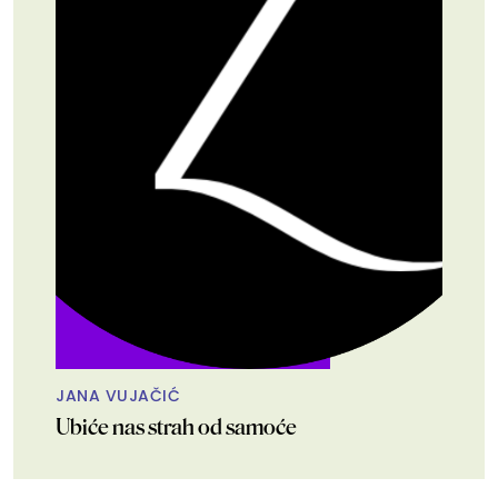
JANA VUJAČIĆ
Ubiće nas strah od samoće