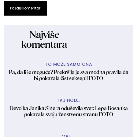
Pošalji komentar
Najviše
komentara
TO MOŽE SAMO ONA
Pa, da li je moguće? Prekršila je sva modna pravila da
bi pokazala čist seksepil FOTO
TAJ HOD...
Devojka Janika Sinera oduševila svet: Lepa Bosanka
pokazala svoju ženstvenu stranu FOTO
VAU...