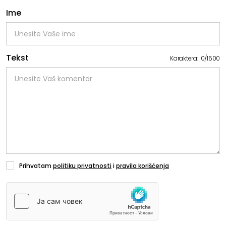
Ime
Tekst
Karaktera:
0
/
1500
Prihvatam
politiku privatnosti
i
pravila korišćenja