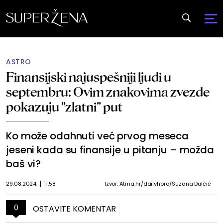
ASTRO
Finansijski najuspešniji ljudi u
septembru: Ovim znakovima zvezde
pokazuju "zlatni" put
Ko može odahnuti već prvog meseca
jeseni kada su finansije u pitanju – možda
baš vi?
29.08.2024.
11:58
Izvor: Atma.hr/dailyhoro/Suzana Dulčić
0
OSTAVITE KOMENTAR