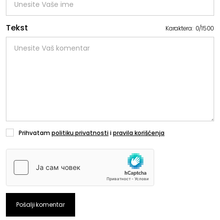
Tekst
Karaktera:
0
/
1500
Prihvatam
politiku privatnosti
i
pravila korišćenja
Pošalji komentar