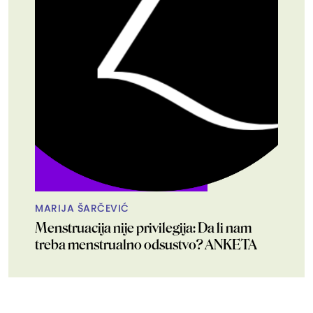
MARIJA ŠARČEVIĆ
Menstruacija nije privilegija: Da li nam
treba menstrualno odsustvo? ANKETA