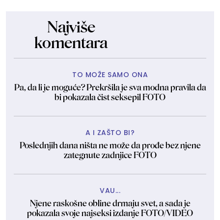
Najviše
komentara
TO MOŽE SAMO ONA
Pa, da li je moguće? Prekršila je sva modna pravila da
bi pokazala čist seksepil FOTO
A I ZAŠTO BI?
Poslednjih dana ništa ne može da prođe bez njene
zategnute zadnjice FOTO
VAU...
Njene raskošne obline drmaju svet, a sada je
pokazala svoje najseksi izdanje FOTO/VIDEO