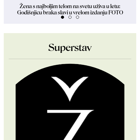
Žena s najboljim telom na svetu uživa u letu:
Ven
Godišnjicu braka slavi u vrelom izdanju FOTO
Superstav