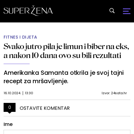
FITNES I DIJETA
Svako jutro pila je limun i biber na eks,
a nakon 10 dana ovo su bili rezultati
Amerikanka Samanta otkrila je svoj tajni
recept za mršavljenje.
16.10.2024.
13:30
Izvor: 24sata.hr
0
OSTAVITE KOMENTAR
Ime