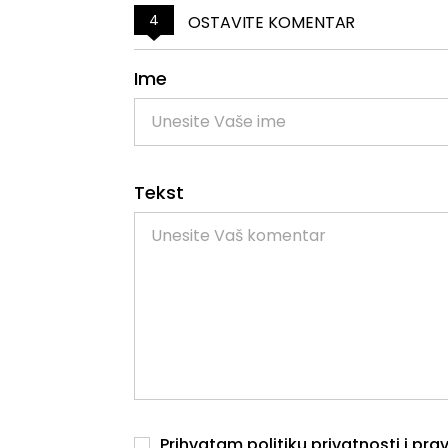
4
OSTAVITE KOMENTAR
Ime
Tekst
Prihvatam
politiku privatnosti
i
prav