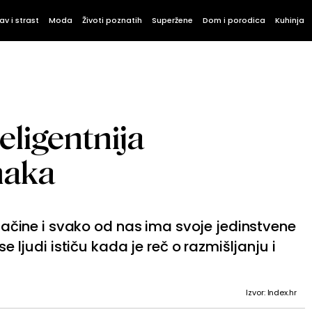
av i strast
Moda
Životi poznatih
Superžene
Dom i porodica
Kuhinja
teligentnija
naka
e načine i svako od nas ima svoje jedinstvene
se ljudi ističu kada je reč o razmišljanju i
Izvor: Index.hr