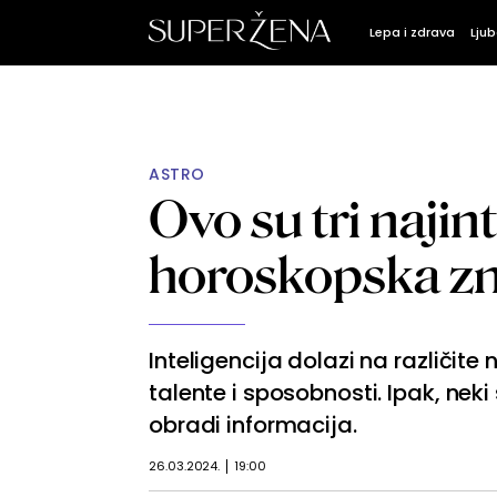
Lepa i zdrava
Ljub
ASTRO
Ovo su tri najin
horoskopska z
Inteligencija dolazi na različit
talente i sposobnosti. Ipak, neki 
obradi informacija.
26.03.2024.
19:00