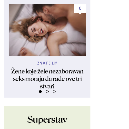
0
ZNATE LI?
UBIJA KAKO
Žene koje žele nezaboravan
Obukla nikad kr
seks moraju da rade ove tri
fanovima pokaza
stvari
Ljudi su ostali 
Superstav