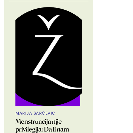
MARIJA ŠARČEVIĆ
Menstruacija nije
privilegija: Da li nam