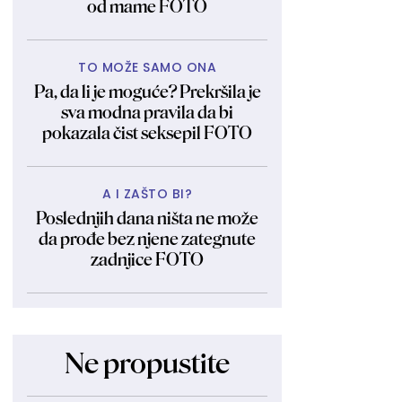
od mame FOTO
TO MOŽE SAMO ONA
Pa, da li je moguće? Prekršila je
sva modna pravila da bi
pokazala čist seksepil FOTO
A I ZAŠTO BI?
Poslednjih dana ništa ne može
da prođe bez njene zategnute
zadnjice FOTO
Ne propustite