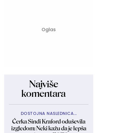
Najviše
komentara
DOSTOJNA NASLEDNICA...
Ćerka Sindi Kraford oduševila
izgledom: Neki kažu da je lepša