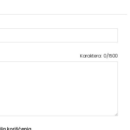
Karaktera:
0
/
1500
ila korišćenja