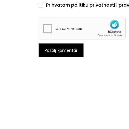
Prihvatam
politiku privatnosti
i
prav
Pošalji komentar