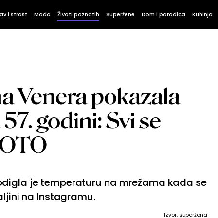
av i strast
Moda
Životi poznatih
Superžene
Dom i porodica
Kuhinja
a Venera pokazala
57. godini: Svi se
 FOTO
odigla je temperaturu na mrežama kada se
ljini na Instagramu.
Izvor: superžena