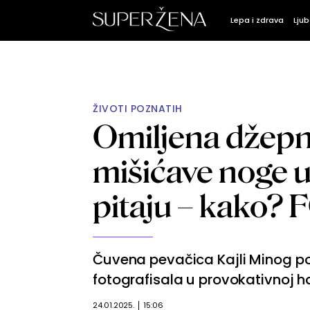
Lepa i zdrava
Ljub
ŽIVOTI POZNATIH
Omiljena džepn
mišićave noge u 
pitaju – kako?
Čuvena pevačica Kajli Minog p
fotografisala u provokativnoj ha
24.01.2025.
15:06