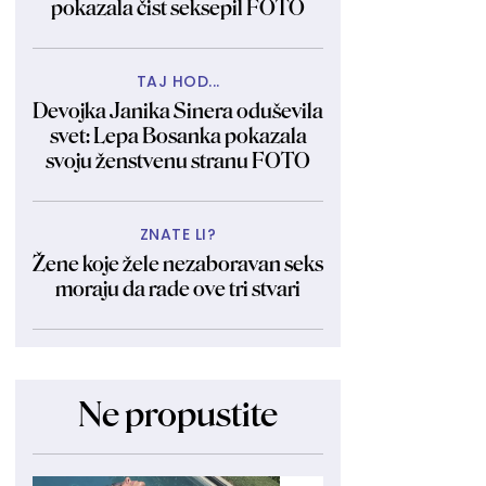
pokazala čist seksepil FOTO
TAJ HOD...
Devojka Janika Sinera oduševila
svet: Lepa Bosanka pokazala
svoju ženstvenu stranu FOTO
ZNATE LI?
Žene koje žele nezaboravan seks
moraju da rade ove tri stvari
Ne propustite