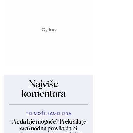
Najviše
komentara
TO MOŽE SAMO ONA
Pa, da li je moguće? Prekršila je
sva modna pravila da bi