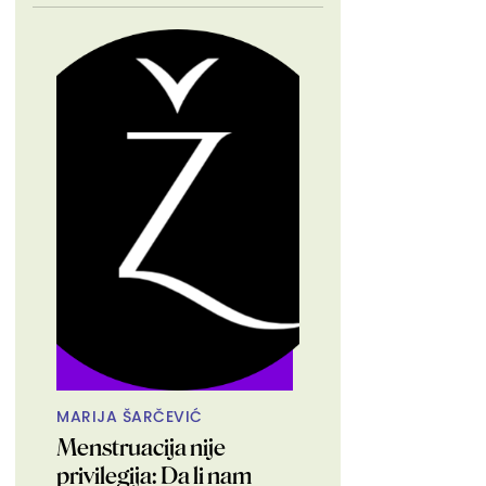
MARIJA ŠARČEVIĆ
Menstruacija nije
privilegija: Da li nam