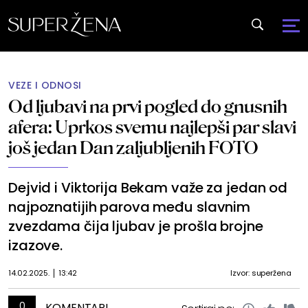
VEZE I ODNOSI
Od ljubavi na prvi pogled do gnusnih
afera: Uprkos svemu najlepši par slavi
još jedan Dan zaljubljenih FOTO
Dejvid i Viktorija Bekam važe za jedan od
najpoznatijih parova među slavnim
zvezdama čija ljubav je prošla brojne
izazove.
14.02.2025.
13:42
Izvor: superžena
0
KOMENTARI