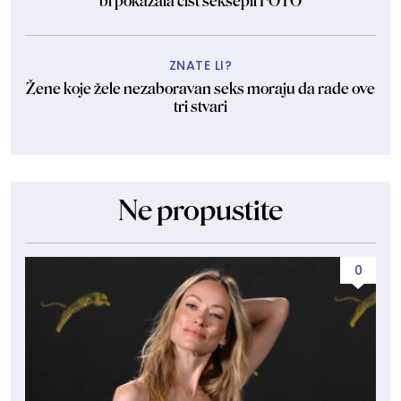
bi pokazala čist seksepil FOTO
ZNATE LI?
Žene koje žele nezaboravan seks moraju da rade ove
tri stvari
Ne propustite
0