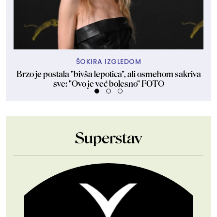
ŠOKIRA IZGLEDOM
Brzo je postala "bivša lepotica", ali osmehom sakriva
Id
sve: "Ovo je već bolesno" FOTO
Superstav