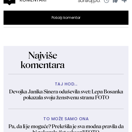
Sortiraj po:
Pošalji komentar
Najviše
komentara
TAJ HOD...
Devojka Janika Sinera oduševila svet: Lepa Bosanka
pokazala svoju ženstvenu stranu FOTO
TO MOŽE SAMO ONA
Pa, da li je moguće? Prekršila je sva modna pravila da