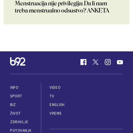
Menstruacija nije privilegija: Da li nam
treba menstrualno odsustvo? ANKETA
INFO
VIDEO
SPORT
TV
BIZ
ENGLISH
ŽIVOT
VREME
ZDRAVLJE
PUTOVANJA