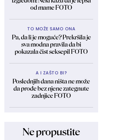
izgledom: Neki kažu da je lepša
od mame FOTO
TO MOŽE SAMO ONA
Pa, da li je moguće? Prekršila je
sva modna pravila da bi
pokazala čist seksepil FOTO
A I ZAŠTO BI?
Poslednjih dana ništa ne može
da prođe bez njene zategnute
zadnjice FOTO
Ne propustite