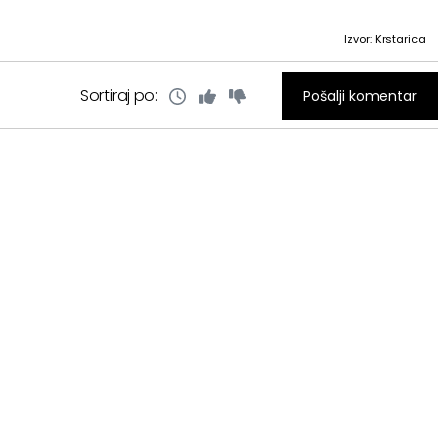
Izvor: Krstarica
Sortiraj po:
Pošalji komentar