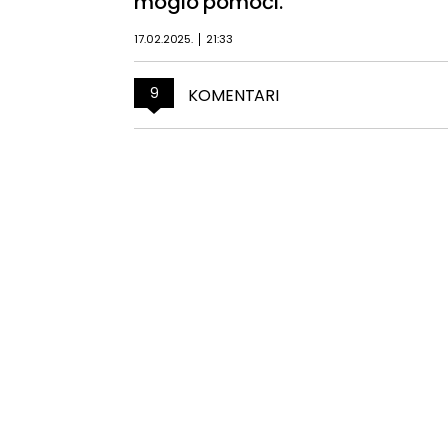
moglo pomoći.
17.02.2025.
21:33
9
KOMENTARI