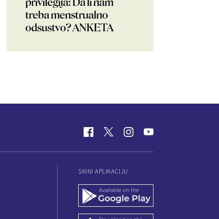
privilegija: Da li nam
treba menstrualno
odsustvo? ANKETA
SKINI APLIKACIJU