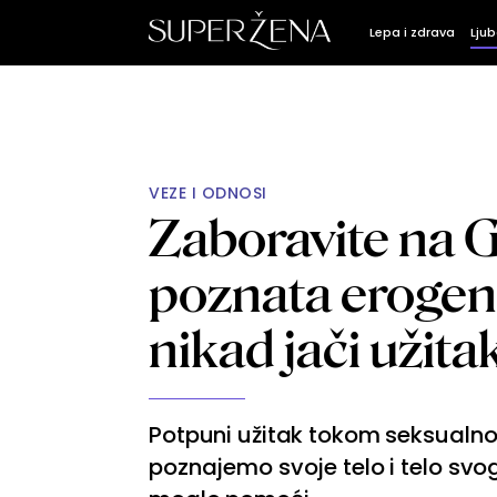
Lepa i zdrava
Ljub
VEZE I ODNOSI
Zaboravite na 
poznata erogen
nikad jači užita
Potpuni užitak tokom seksualnog
poznajemo svoje telo i telo svog