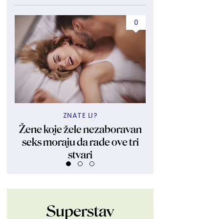
0
ZNATE LI?
UBIJA KAKO
Žene koje žele nezaboravan
Obukla nikad kr
seks moraju da rade ove tri
fanovima pokaza
stvari
Ljudi su ostali 
Superstav