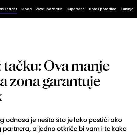
av i strast
Moda
Životi poznatih
Superžene
Dom i porodica
Kuhinja
G tačku: Ova manje
a zona garantuje
k
 odnosa je nešto što je lako postići ako
 partnera, a jedno otkriće bi vam i te kako