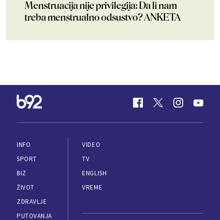
Menstruacija nije privilegija: Da li nam
treba menstrualno odsustvo? ANKETA
INFO
VIDEO
SPORT
TV
BIZ
ENGLISH
ŽIVOT
VREME
ZDRAVLJE
PUTOVANJA