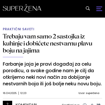
PRAKTIČNI SAVETI
Trebaju vam samo 2 sastojka iz
kuhinje i dobićete nestvarnu plavu
boju na jajima
Farbanje jaja je pravi događaj za celu
porodicu, a svake godine nam je cilj da
otkrijemo neki novi način za dobijanje
nestvarnih boja ili još bolje neku novu boju.
16.04.2025.
12:23
Izvor: superžena
2
KOMENTARI