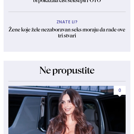
bi pokazala čist seksepil FOTO
ZNATE LI?
Žene koje žele nezaboravan seks moraju da rade ove
tri stvari
Ne propustite
0