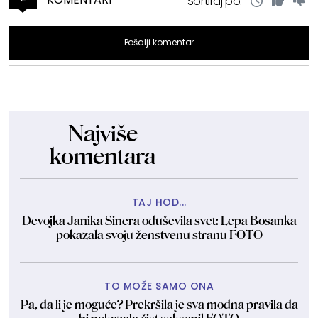
Sortiraj po:
Pošalji komentar
Najviše
komentara
TAJ HOD...
Devojka Janika Sinera oduševila svet: Lepa Bosanka
pokazala svoju ženstvenu stranu FOTO
TO MOŽE SAMO ONA
Pa, da li je moguće? Prekršila je sva modna pravila da