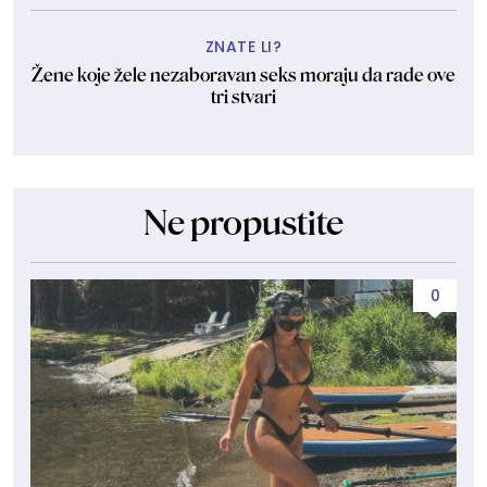
ZNATE LI?
Žene koje žele nezaboravan seks moraju da rade ove
tri stvari
Ne propustite
0