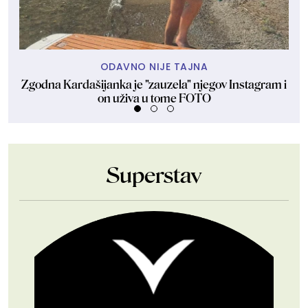
ODAVNO NIJE TAJNA
Zgodna Kardašijanka je "zauzela" njegov Instagram i
Tr
on uživa u tome FOTO
Superstav