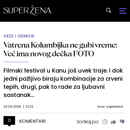
VEZE I ODNOSI
Vatrena Kolumbijka ne gubi vreme:
Već ima novog dečka FOTO
Filmski festival u Kanu još uvek traje. I dok
jedni pažljivo biraju kombinacije za crveni
tepih, drugi, pak to rade za ljubavni
sastanak...
22.05.2025.
21:22
Izvor: superžena
0
KOMENTARI
Sortiraj po: