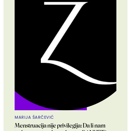
MARIJA ŠARČEVIĆ
Menstruacija nije privilegija: Da li nam