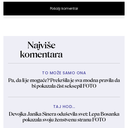
Pošalji komentar
Najviše
komentara
TO MOŽE SAMO ONA
Pa, da li je moguće? Prekršila je sva modna pravila da
bi pokazala čist seksepil FOTO
TAJ HOD...
Devojka Janika Sinera oduševila svet: Lepa Bosanka
pokazala svoju ženstvenu stranu FOTO