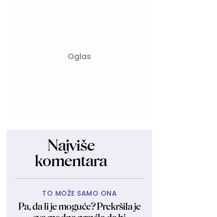
Najviše
komentara
TO MOŽE SAMO ONA
Pa, da li je moguće? Prekršila je