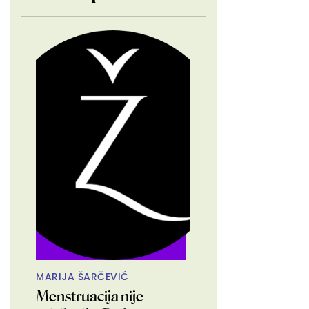
MARIJA ŠARČEVIĆ
Menstruacija nije