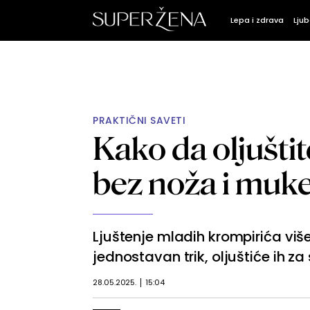
Lepa i zdrava
Ljub
PRAKTIČNI SAVETI
Kako da oljušti
bez noža i muk
Ljuštenje mladih krompirića vi
jednostavan trik, oljuštiće ih z
28.05.2025.
15:04