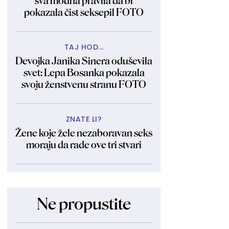
sva modna pravila da bi
pokazala čist seksepil FOTO
TAJ HOD...
Devojka Janika Sinera oduševila
svet: Lepa Bosanka pokazala
svoju ženstvenu stranu FOTO
ZNATE LI?
Žene koje žele nezaboravan seks
moraju da rade ove tri stvari
Ne propustite