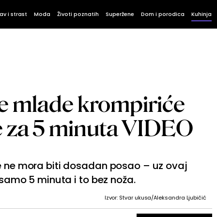
av i strast
Moda
Životi poznatih
Superžene
Dom i porodica
Kuhinja
te mlade krompiriće
e za 5 minuta VIDEO
še ne mora biti dosadan posao – uz ovaj
a samo 5 minuta i to bez noža.
Izvor: Stvar ukusa/Aleksandra Ljubičić