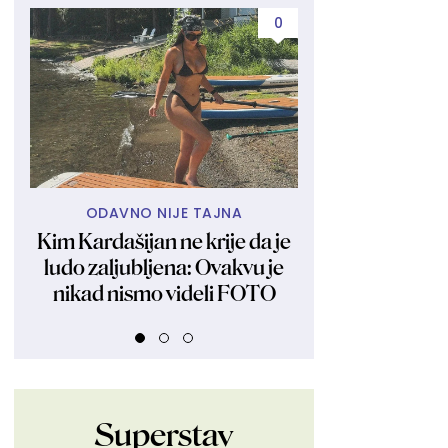
0
ODAVNO NIJE TAJNA
NIJE IZBOR Z
Kim Kardašijan ne krije da je
Trend koji že
ludo zaljubljena: Ovakvu je
praktikuju nak
nikad nismo videli FOTO
Nije mu odolel
manekenk
Superstav