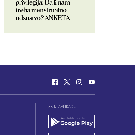
privilegija: Da li nam
treba menstrualno
odsustvo? ANKETA
SKINI APLIKACIJU