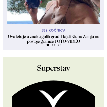
BEZ KOČNICA
Ovo leto je u znaku golih grudi Hajdi Klum: Za nju ne
Sk
postoje granice FOTO/VIDEO
Superstav