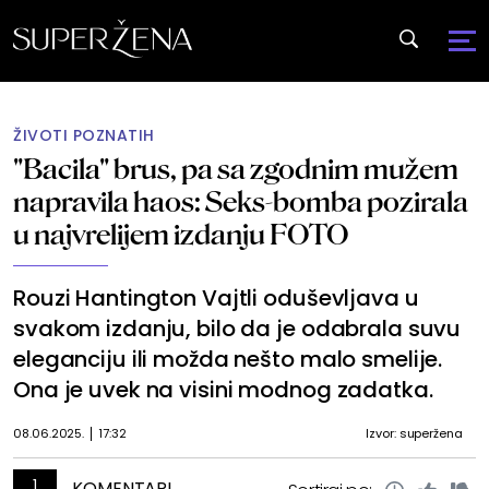
ŽIVOTI POZNATIH
"Bacila" brus, pa sa zgodnim mužem
napravila haos: Seks-bomba pozirala
u najvrelijem izdanju FOTO
Rouzi Hantington Vajtli oduševljava u
svakom izdanju, bilo da je odabrala suvu
eleganciju ili možda nešto malo smelije.
Ona je uvek na visini modnog zadatka.
08.06.2025.
17:32
Izvor: superžena
1
KOMENTARI