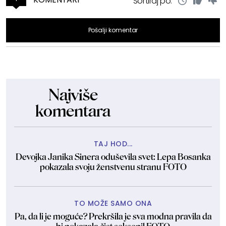
Sortiraj po:
Pošalji komentar
Najviše
komentara
TAJ HOD...
Devojka Janika Sinera oduševila svet: Lepa Bosanka
pokazala svoju ženstvenu stranu FOTO
TO MOŽE SAMO ONA
Pa, da li je moguće? Prekršila je sva modna pravila da