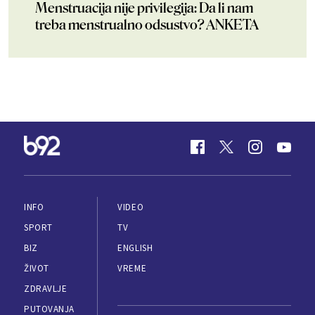
Menstruacija nije privilegija: Da li nam
treba menstrualno odsustvo? ANKETA
INFO
VIDEO
SPORT
TV
BIZ
ENGLISH
ŽIVOT
VREME
ZDRAVLJE
PUTOVANJA