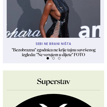
SEBI NE BRANI NIŠTA
"Bezobrazna" zgodnica ne krije tajnu savršenog
Lj
izgleda: "Ne verujem u dijete" FOTO
Superstav