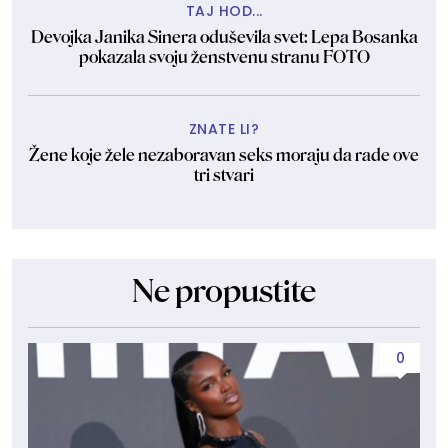
TAJ HOD...
Devojka Janika Sinera oduševila svet: Lepa Bosanka
pokazala svoju ženstvenu stranu FOTO
ZNATE LI?
Žene koje žele nezaboravan seks moraju da rade ove
tri stvari
Ne propustite
0