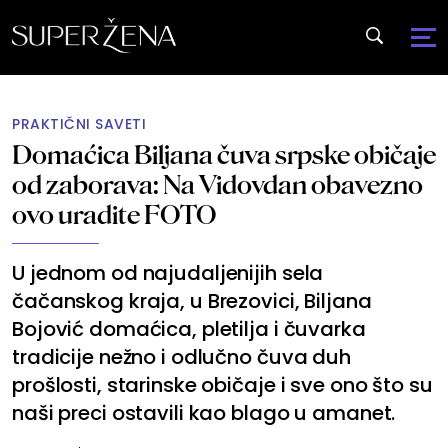
PRAKTIČNI SAVETI
Domaćica Biljana čuva srpske običaje
od zaborava: Na Vidovdan obavezno
ovo uradite FOTO
U jednom od najudaljenijih sela
čačanskog kraja, u Brezovici, Biljana
Bojović domaćica, pletilja i čuvarka
tradicije nežno i odlučno čuva duh
prošlosti, starinske običaje i sve ono što su
naši preci ostavili kao blago u amanet.