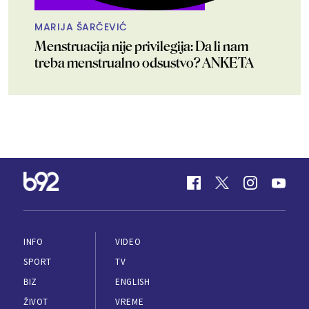
MARIJA ŠARČEVIĆ
Menstruacija nije privilegija: Da li nam
treba menstrualno odsustvo? ANKETA
INFO
VIDEO
SPORT
TV
BIZ
ENGLISH
ŽIVOT
VREME