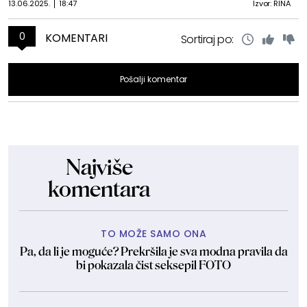
13.06.2025.
18:47
Izvor: RINA
0
KOMENTARI
Sortiraj po:
Pošalji komentar
Najviše
komentara
TO MOŽE SAMO ONA
Pa, da li je moguće? Prekršila je sva modna pravila da
bi pokazala čist seksepil FOTO