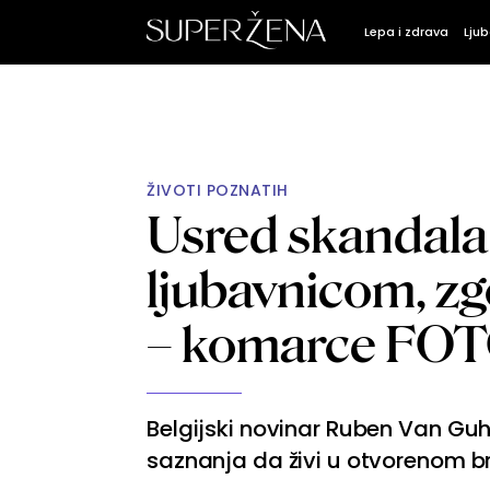
Lepa i zdrava
Ljub
ŽIVOTI POZNATIH
Usred skandala
ljubavnicom, zg
– komarce FO
Belgijski novinar Ruben Van Guh
saznanja da živi u otvorenom b