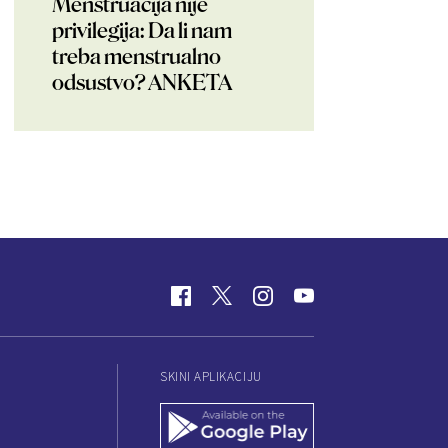
Menstruacija nije
privilegija: Da li nam
treba menstrualno
odsustvo? ANKETA
SKINI APLIKACIJU