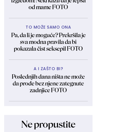
izgledom: Neki kažu da je lepša
od mame FOTO
TO MOŽE SAMO ONA
Pa, da li je moguće? Prekršila je
sva modna pravila da bi
pokazala čist seksepil FOTO
A I ZAŠTO BI?
Poslednjih dana ništa ne može
da prođe bez njene zategnute
zadnjice FOTO
Ne propustite