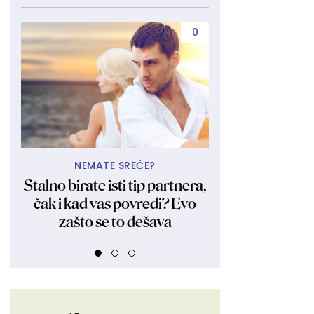
0
NEMATE SREĆE?
A TU JE 
Stalno birate isti tip partnera,
Bila i ostala 
čak i kad vas povredi? Evo
Kraljica obl
zašto se to dešava
fotkama zagol
FOT