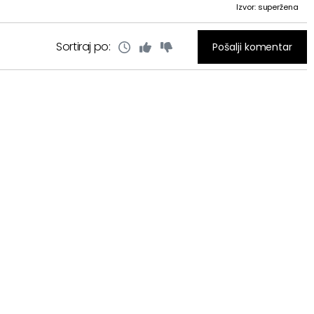
Izvor: superžena
Sortiraj po:
Pošalji komentar