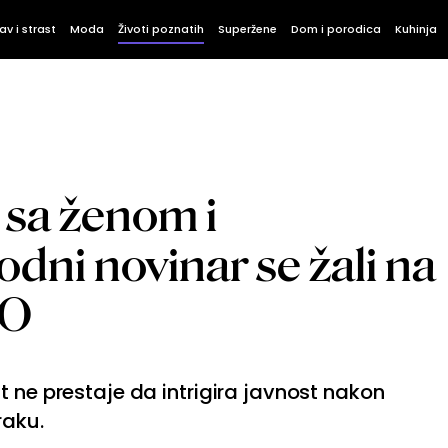
av i strast
Moda
Životi poznatih
Superžene
Dom i porodica
Kuhinja
 sa ženom i
odni novinar se žali na
TO
t ne prestaje da intrigira javnost nakon
raku.