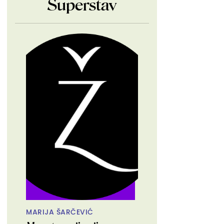
Superstav
MARIJA ŠARČEVIĆ