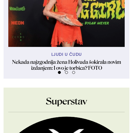
LJUDI U ČUDU
Nekada najzgodnija žena Holivuda šokirala novim
Vi
izdanjem: I ovo je torbica? FOTO
Superstav