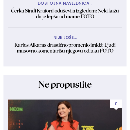
DOSTOJNA NASLEDNICA...
Ćerka Sindi Kraford oduševila izgledom: Neki kažu
da je lepša od mame FOTO
NIJE LOŠE...
Karlos Alkaras drastično promenio imidž: Ljudi
masovno komentarišu njegovu odluku FOTO
Ne propustite
0