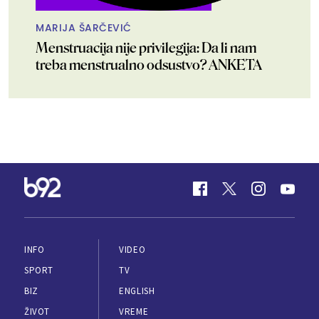
MARIJA ŠARČEVIĆ
Menstruacija nije privilegija: Da li nam
treba menstrualno odsustvo? ANKETA
INFO
VIDEO
SPORT
TV
BIZ
ENGLISH
ŽIVOT
VREME