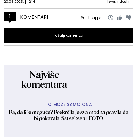
20.06.2025.
12:14
Izvor: Index.hr
1
KOMENTARI
Sortiraj po:
Pošalji komentar
Najviše
komentara
TO MOŽE SAMO ONA
Pa, da li je moguće? Prekršila je sva modna pravila da
bi pokazala čist seksepil FOTO