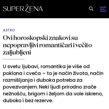
ASTRO
Ovi horoskopski znakovi su
nepopravljivi romantičari i večito
zaljubljeni
U svetu ljubavi, romantika je više od
poklona i cveća – to je način života, način
razmišljanja i duboka potreba za
povezivanjem. Neki ljudi prirodno zrače
nežnošću, brigom i željom da vole iskreno,
duboko i bez rezerve.