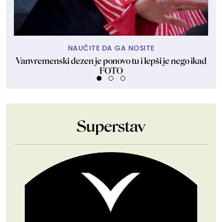
NAUČITE DA GA NOSITE
Vanvremenski dezen je ponovo tu i lepši je nego ikad
Ne 
FOTO
Superstav