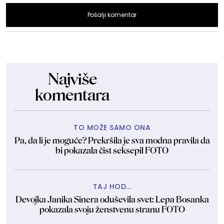
Pošalji komentar
Najviše
komentara
TO MOŽE SAMO ONA
Pa, da li je moguće? Prekršila je sva modna pravila da
bi pokazala čist seksepil FOTO
TAJ HOD...
Devojka Janika Sinera oduševila svet: Lepa Bosanka
pokazala svoju ženstvenu stranu FOTO