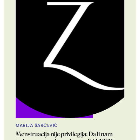
MARIJA ŠARČEVIĆ
Menstruacija nije privilegija: Da li nam