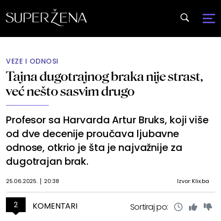
VEZE I ODNOSI
Tajna dugotrajnog braka nije strast,
već nešto sasvim drugo
Profesor sa Harvarda Artur Bruks, koji više
od dve decenije proučava ljubavne
odnose, otkrio je šta je najvažnije za
dugotrajan brak.
25.06.2025.
20:38
Izvor: Klix.ba
2
KOMENTARI
Sortiraj po: