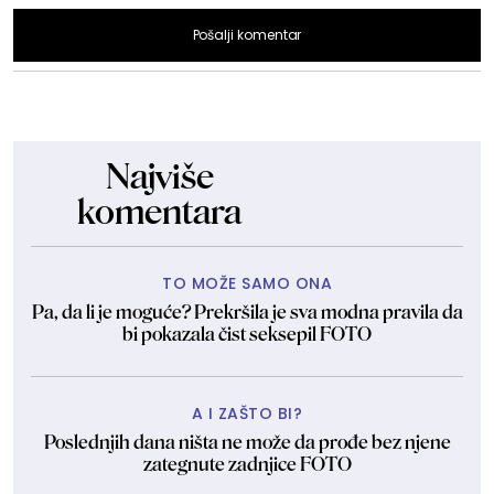
Pošalji komentar
Najviše
komentara
TO MOŽE SAMO ONA
Pa, da li je moguće? Prekršila je sva modna pravila da
bi pokazala čist seksepil FOTO
A I ZAŠTO BI?
Poslednjih dana ništa ne može da prođe bez njene
zategnute zadnjice FOTO