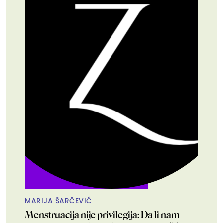
MARIJA ŠARČEVIĆ
Menstruacija nije privilegija: Da li nam