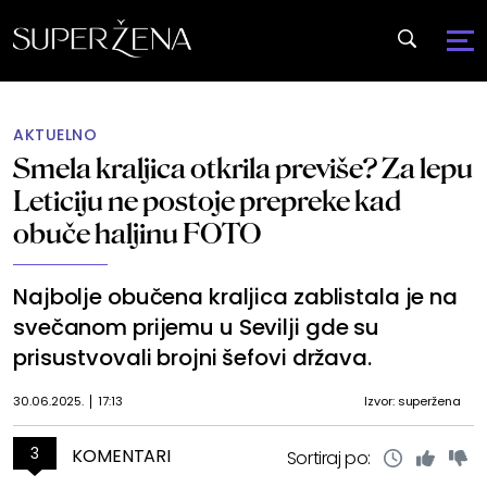
AKTUELNO
Smela kraljica otkrila previše? Za lepu
Leticiju ne postoje prepreke kad
obuče haljinu FOTO
Najbolje obučena kraljica zablistala je na
svečanom prijemu u Sevilji gde su
prisustvovali brojni šefovi država.
30.06.2025.
17:13
Izvor: superžena
3
KOMENTARI
Sortiraj po: