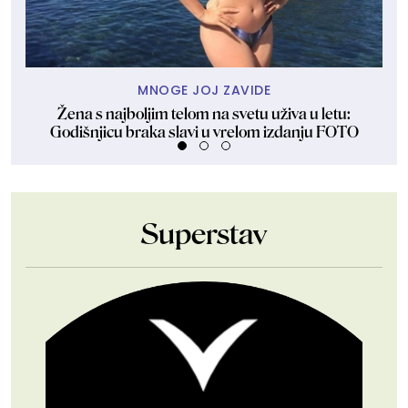
MNOGE JOJ ZAVIDE
Žena s najboljim telom na svetu uživa u letu:
Tr
Godišnjicu braka slavi u vrelom izdanju FOTO
Superstav