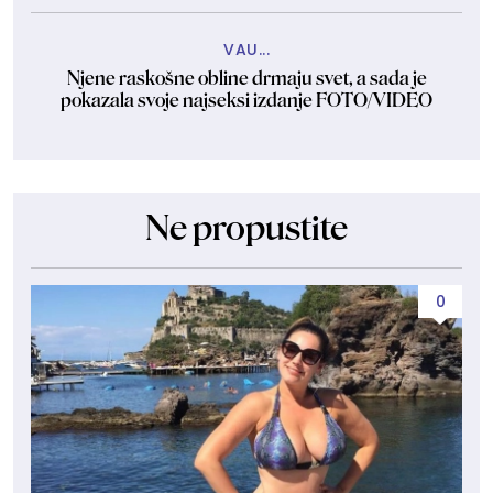
VAU...
Njene raskošne obline drmaju svet, a sada je
pokazala svoje najseksi izdanje FOTO/VIDEO
Ne propustite
0