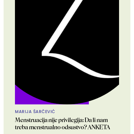
MARIJA ŠARČEVIĆ
Menstruacija nije privilegija: Da li nam
treba menstrualno odsustvo? ANKETA