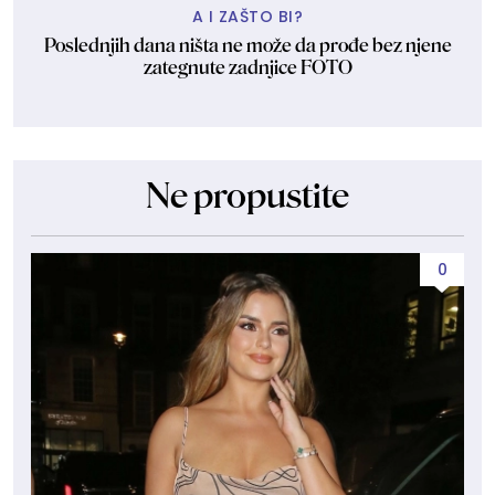
A I ZAŠTO BI?
Poslednjih dana ništa ne može da prođe bez njene
zategnute zadnjice FOTO
Ne propustite
0