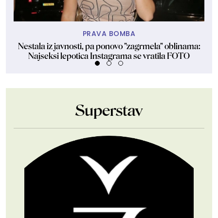
PRAVA BOMBA
Nestala iz javnosti, pa ponovo "zagrmela" oblinama:
Ma
Najseksi lepotica Instagrama se vratila FOTO
Superstav