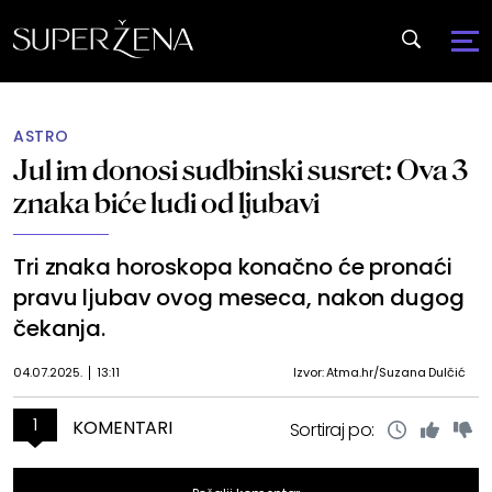
ASTRO
Jul im donosi sudbinski susret: Ova 3
znaka biće ludi od ljubavi
Tri znaka horoskopa konačno će pronaći
pravu ljubav ovog meseca, nakon dugog
čekanja.
04.07.2025.
13:11
Izvor: Atma.hr/Suzana Dulčić
1
KOMENTARI
Sortiraj po: