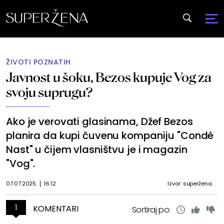
ŽIVOTI POZNATIH
Javnost u šoku, Bezos kupuje Vog za
svoju suprugu?
Ako je verovati glasinama, Džef Bezos
planira da kupi čuvenu kompaniju "Condé
Nast" u čijem vlasništvu je i magazin
"Vog".
07.07.2025.
16:12
Izvor: superžena
1
KOMENTARI
Sortiraj po: