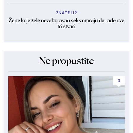
ZNATE LI?
Žene koje žele nezaboravan seks moraju da rade ove
tri stvari
Ne propustite
0