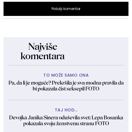
Pošalji komentar
Najviše
komentara
TO MOŽE SAMO ONA
Pa, da li je moguće? Prekršila je sva modna pravila da
bi pokazala čist seksepil FOTO
TAJ HOD...
Devojka Janika Sinera oduševila svet: Lepa Bosanka
pokazala svoju ženstvenu stranu FOTO