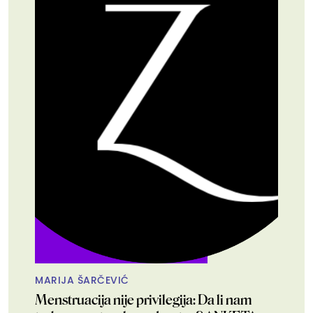
MARIJA ŠARČEVIĆ
Menstruacija nije privilegija: Da li nam