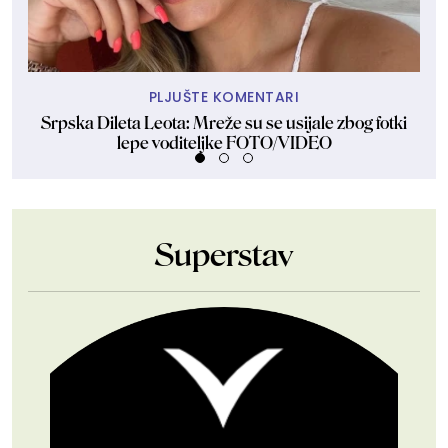
PLJUŠTE KOMENTARI
Srpska Dileta Leota: Mreže su se usijale zbog fotki
lepe voditeljke FOTO/VIDEO
Superstav