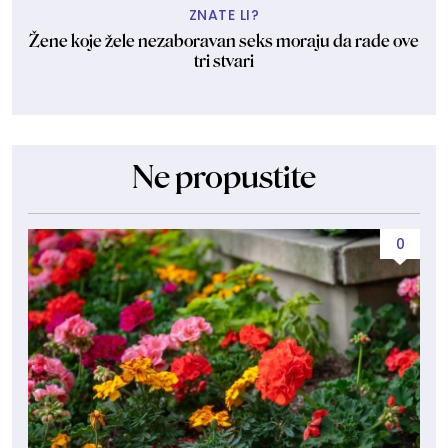
ZNATE LI?
Žene koje žele nezaboravan seks moraju da rade ove
tri stvari
Ne propustite
0