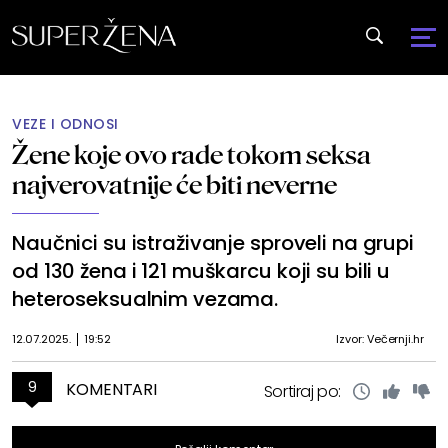
VEZE I ODNOSI
Žene koje ovo rade tokom seksa
najverovatnije će biti neverne
Naučnici su istraživanje sproveli na grupi
od 130 žena i 121 muškarcu koji su bili u
heteroseksualnim vezama.
12.07.2025.
19:52
Izvor: Večernji.hr
9
KOMENTARI
Sortiraj po: