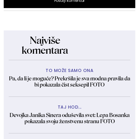
Pošalji komentar
Najviše
komentara
TO MOŽE SAMO ONA
Pa, da li je moguće? Prekršila je sva modna pravila da
bi pokazala čist seksepil FOTO
TAJ HOD...
Devojka Janika Sinera oduševila svet: Lepa Bosanka
pokazala svoju ženstvenu stranu FOTO