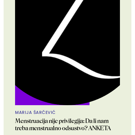
MARIJA ŠARČEVIĆ
Menstruacija nije privilegija: Da li nam
treba menstrualno odsustvo? ANKETA