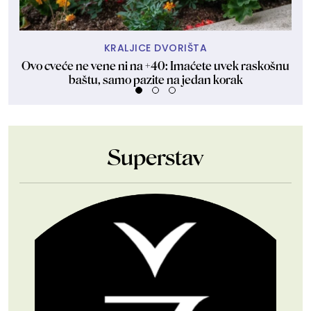
KRALJICE DVORIŠTA
Ovo cveće ne vene ni na +40: Imaćete uvek raskošnu
Za
baštu, samo pazite na jedan korak
Superstav