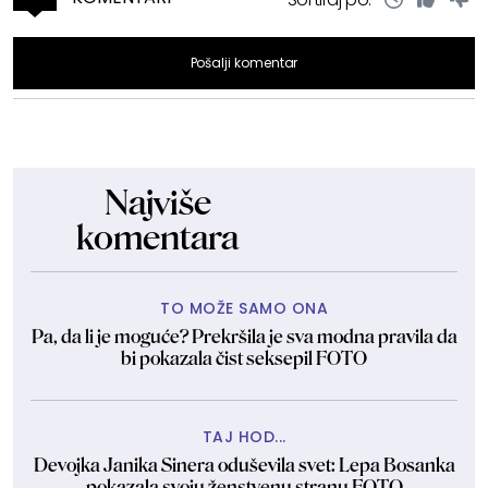
Pošalji komentar
Najviše
komentara
TO MOŽE SAMO ONA
Pa, da li je moguće? Prekršila je sva modna pravila da
bi pokazala čist seksepil FOTO
TAJ HOD...
Devojka Janika Sinera oduševila svet: Lepa Bosanka
pokazala svoju ženstvenu stranu FOTO