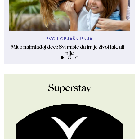
EVO I OBJAŠNJENJA
Mit o najmlađoj deci: Svi misle da im je život lak, ali –
nije
Superstav