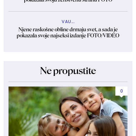
VAU...
Njene raskošne obline drmaju svet, a sada je
pokazala svoje najseksi izdanje FOTO/VIDEO
Ne propustite
0