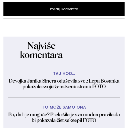
Pošalji komentar
Najviše
komentara
TAJ HOD...
Devojka Janika Sinera oduševila svet: Lepa Bosanka
pokazala svoju ženstvenu stranu FOTO
TO MOŽE SAMO ONA
Pa, da li je moguće? Prekršila je sva modna pravila da
bi pokazala čist seksepil FOTO