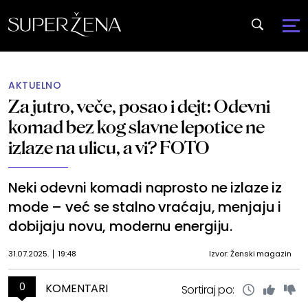
AKTUELNO
Za jutro, veče, posao i dejt: Odevni
komad bez kog slavne lepotice ne
izlaze na ulicu, a vi? FOTO
Neki odevni komadi naprosto ne izlaze iz
mode – već se stalno vraćaju, menjaju i
dobijaju novu, modernu energiju.
31.07.2025.
19:48
Izvor: Ženski magazin
0
KOMENTARI
Sortiraj po: