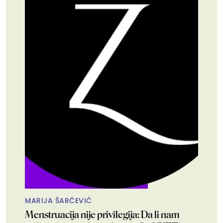
MARIJA ŠARČEVIĆ
Menstruacija nije privilegija: Da li nam