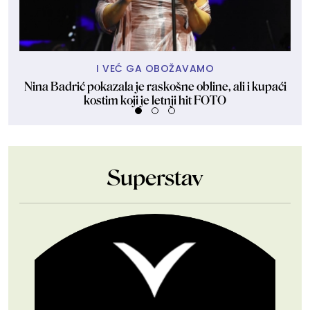
I VEĆ GA OBOŽAVAMO
Nina Badrić pokazala je raskošne obline, ali i kupaći
kostim koji je letnji hit FOTO
Superstav