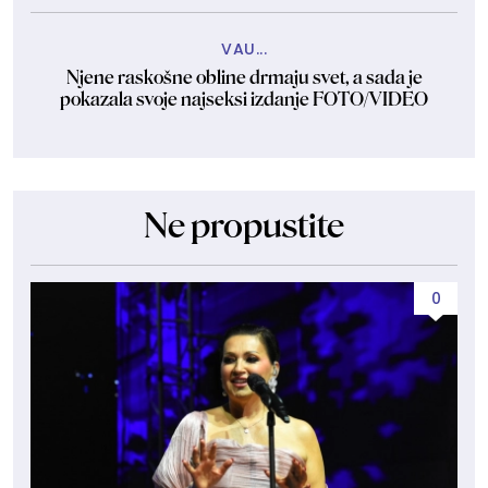
VAU...
Njene raskošne obline drmaju svet, a sada je
pokazala svoje najseksi izdanje FOTO/VIDEO
Ne propustite
0