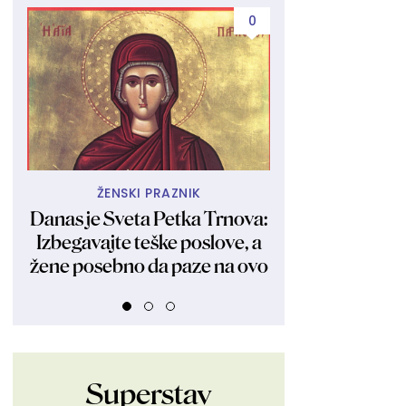
0
ŽENSKI PRAZNIK
I TO ZA SAMO 
Danas je Sveta Petka Trnova:
Pramenovi bez
Izbegavajte teške poslove, a
oštećenja kos
žene posebno da paze na ovo
poludele za 
trikom 
Superstav