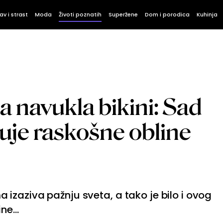
av i strast
Moda
Životi poznatih
Superžene
Dom i porodica
Kuhinja
a navukla bikini: Sad
je raskošne obline
zaziva pažnju sveta, a tako je bilo i ovog
ne...