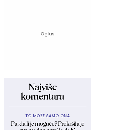
Najviše
komentara
TO MOŽE SAMO ONA
Pa, da li je moguće? Prekršila je