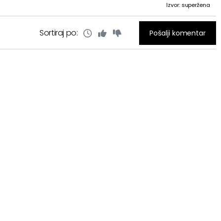
Izvor: superžena
Sortiraj po:
Pošalji komentar