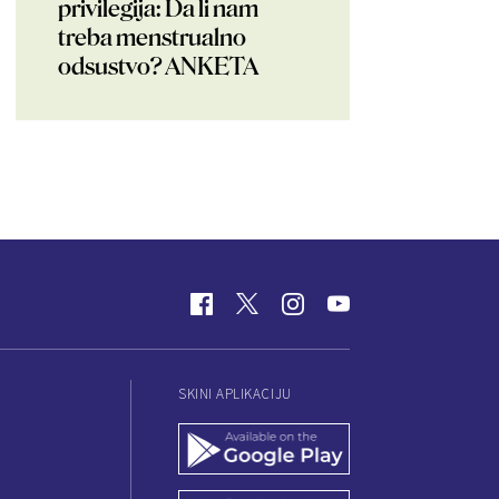
privilegija: Da li nam
treba menstrualno
odsustvo? ANKETA
SKINI APLIKACIJU