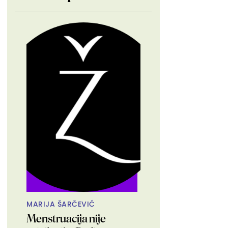
MARIJA ŠARČEVIĆ
Menstruacija nije