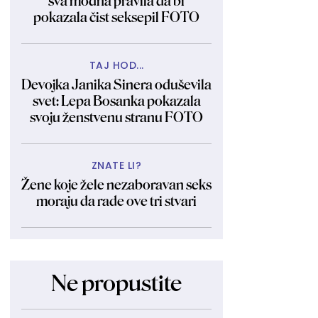
sva modna pravila da bi
pokazala čist seksepil FOTO
TAJ HOD...
Devojka Janika Sinera oduševila
svet: Lepa Bosanka pokazala
svoju ženstvenu stranu FOTO
ZNATE LI?
Žene koje žele nezaboravan seks
moraju da rade ove tri stvari
Ne propustite