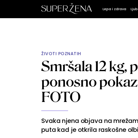
Lepa i zdrava
Ljub
ŽIVOTI POZNATIH
Smršala 12 kg, p
ponosno pokazu
FOTO
Svaka njena objava na mrežama i
puta kad je otkrila raskošne olbi