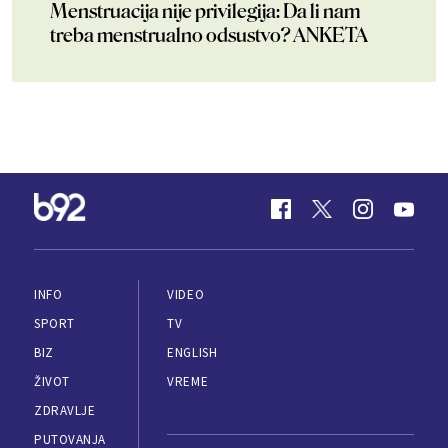
Menstruacija nije privilegija: Da li nam
treba menstrualno odsustvo? ANKETA
INFO
VIDEO
SPORT
TV
BIZ
ENGLISH
ŽIVOT
VREME
ZDRAVLJE
PUTOVANJA