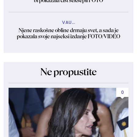
bi pokazala čist seksepil FOTO
VAU...
Njene raskošne obline drmaju svet, a sada je
pokazala svoje najseksi izdanje FOTO/VIDEO
Ne propustite
0