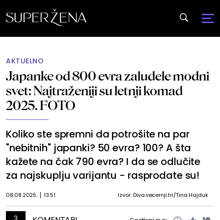
AKTUELNO
Japanke od 800 evra zaludele modni
svet: Najtraženiji su letnji komad
2025. FOTO
Koliko ste spremni da potrošite na par
"nebitnih" japanki? 50 evra? 100? A šta
kažete na čak 790 evra? I da se odlučite
za najskuplju varijantu - rasprodate su!
08.08.2025.
13:51
Izvor: Diva.vecernji.hr/Tina Hajduk
3
KOMENTARI