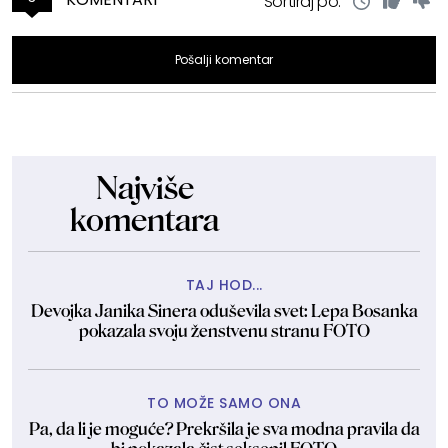
Sortiraj po:
Pošalji komentar
Najviše
komentara
TAJ HOD...
Devojka Janika Sinera oduševila svet: Lepa Bosanka
pokazala svoju ženstvenu stranu FOTO
TO MOŽE SAMO ONA
Pa, da li je moguće? Prekršila je sva modna pravila da