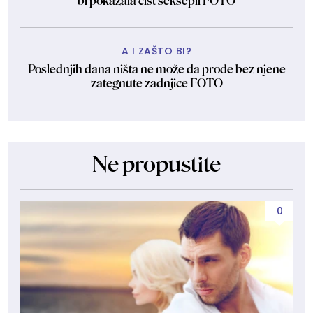
bi pokazala čist seksepil FOTO
A I ZAŠTO BI?
Poslednjih dana ništa ne može da prođe bez njene
zategnute zadnjice FOTO
Ne propustite
0