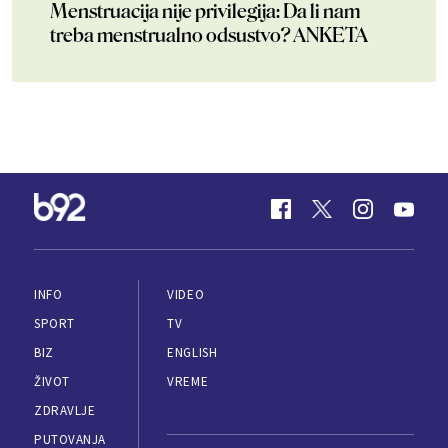
Menstruacija nije privilegija: Da li nam
treba menstrualno odsustvo? ANKETA
INFO
VIDEO
SPORT
TV
BIZ
ENGLISH
ŽIVOT
VREME
ZDRAVLJE
PUTOVANJA