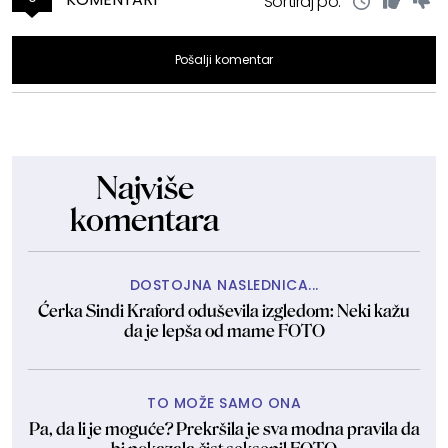
Sortiraj po:
Pošalji komentar
Najviše
komentara
DOSTOJNA NASLEDNICA...
Ćerka Sindi Kraford oduševila izgledom: Neki kažu
da je lepša od mame FOTO
TO MOŽE SAMO ONA
Pa, da li je moguće? Prekršila je sva modna pravila da