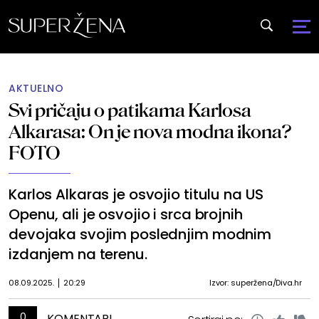
AKTUELNO
Svi pričaju o patikama Karlosa
Alkarasa: On je nova modna ikona?
FOTO
Karlos Alkaras je osvojio titulu na US
Openu, ali je osvojio i srca brojnih
devojaka svojim poslednjim modnim
izdanjem na terenu.
08.09.2025.
20:29
Izvor: superžena/Diva.hr
0
KOMENTARI