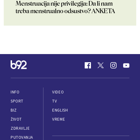
Menstruacija nije privilegija: Da li nam
treba menstrualno odsustvo? ANKETA
INFO
VIDEO
SPORT
TV
BIZ
ENGLISH
ŽIVOT
VREME
ZDRAVLJE
PUTOVANJA