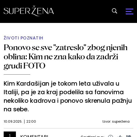
ŽIVOTI POZNATIH
Ponovo se sve "zatreslo" zbog njenih
oblina: Kim ne zna kako da zadrži
grudi FOTO
Kim Kardašijan je tokom leta uživala u
Italiji, pa je za kraj podelila sa fanovima
nekoliko kadrova i ponovo skrenula pažnju
na sebe.
10.09.2025.
22:00
Izvor: superžena
1
KOMENTARI