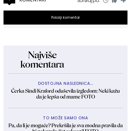
Sortiraj po:
Pošalji komentar
Najviše
komentara
DOSTOJNA NASLEDNICA...
Ćerka Sindi Kraford oduševila izgledom: Neki kažu
da je lepša od mame FOTO
TO MOŽE SAMO ONA
Pa, da li je moguće? Prekršila je sva modna pravila da