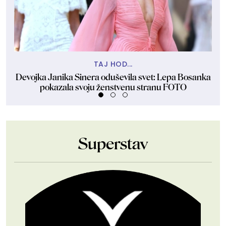
TAJ HOD...
Devojka Janika Sinera oduševila svet: Lepa Bosanka
P
pokazala svoju ženstvenu stranu FOTO
Superstav