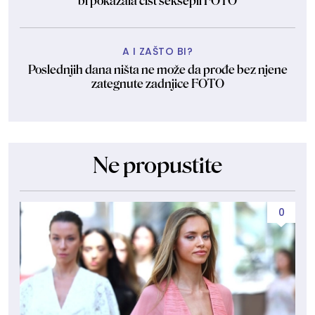
bi pokazala čist seksepil FOTO
A I ZAŠTO BI?
Poslednjih dana ništa ne može da prođe bez njene
zategnute zadnjice FOTO
Ne propustite
0