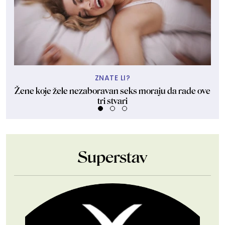
ZNATE LI?
Žene koje žele nezaboravan seks moraju da rade ove
"U
tri stvari
Superstav