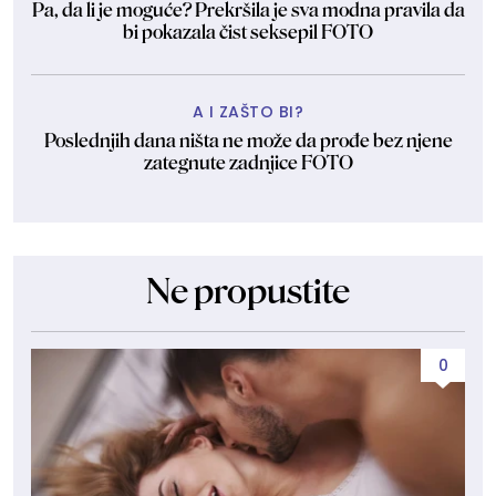
Pa, da li je moguće? Prekršila je sva modna pravila da
bi pokazala čist seksepil FOTO
A I ZAŠTO BI?
Poslednjih dana ništa ne može da prođe bez njene
zategnute zadnjice FOTO
Ne propustite
0