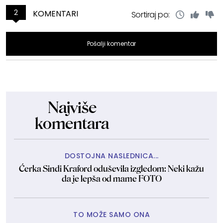
2
KOMENTARI
Sortiraj po:
Pošalji komentar
Najviše
komentara
DOSTOJNA NASLEDNICA...
Ćerka Sindi Kraford oduševila izgledom: Neki kažu
da je lepša od mame FOTO
TO MOŽE SAMO ONA