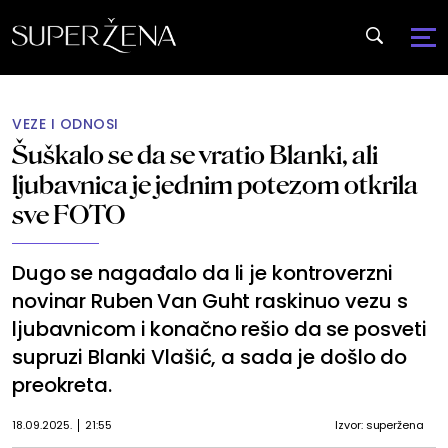
VEZE I ODNOSI
Šuškalo se da se vratio Blanki, ali
ljubavnica je jednim potezom otkrila
sve FOTO
Dugo se nagađalo da li je kontroverzni
novinar Ruben Van Guht raskinuo vezu s
ljubavnicom i konačno rešio da se posveti
supruzi Blanki Vlašić, a sada je došlo do
preokreta.
18.09.2025.
21:55
Izvor: superžena