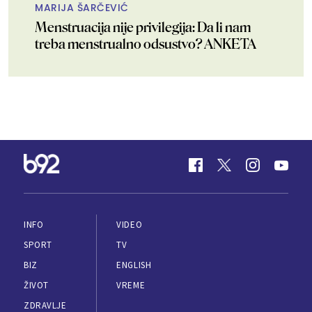
MARIJA ŠARČEVIĆ
Menstruacija nije privilegija: Da li nam
treba menstrualno odsustvo? ANKETA
INFO
VIDEO
SPORT
TV
BIZ
ENGLISH
ŽIVOT
VREME
ZDRAVLJE