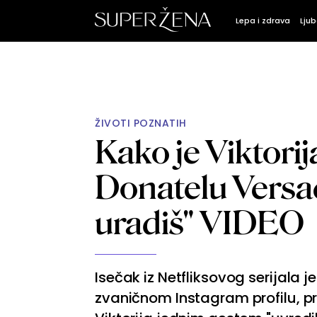
Lepa i zdrava
Ljub
ŽIVOTI POZNATIH
Kako je Viktori
Donatelu Versač
uradiš" VIDEO
Isečak iz Netfliksovog serijala
zvaničnom Instagram profilu, pri