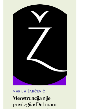
MARIJA ŠARČEVIĆ
Menstruacija nije
privilegija: Da li nam