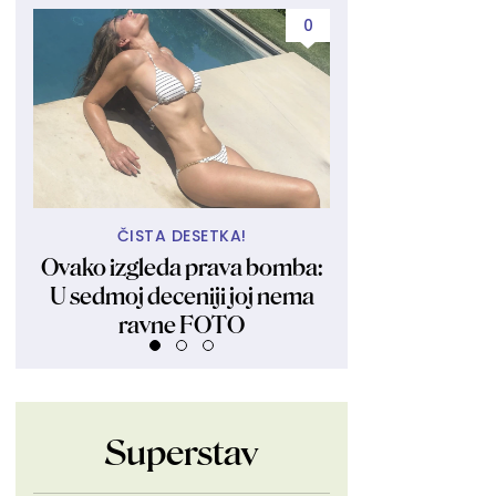
0
ČISTA DESETKA!
DOLAZE P
Ovako izgleda prava bomba:
Haos u najavi:
U sedmoj deceniji joj nema
avgust mnogim
ravne FOTO
život nagl
Superstav