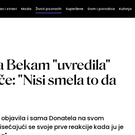
av i strast
Moda
Životi poznatih
Superžene
Dom i porodica
Kuhinja
ja Bekam "uvredila"
e: "Nisi smela to da
 je objavila i sama Donatela na svom
sećajući se svoje prve reakcije kada ju je