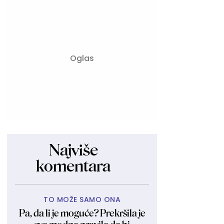
Najviše
komentara
TO MOŽE SAMO ONA
Pa, da li je moguće? Prekršila je