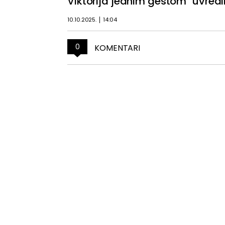
Viktorija jednim gestom "uvredil
10.10.2025.
14:04
0
KOMENTARI