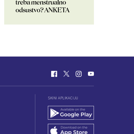
treba menstrualno
odsustvo? ANKETA
SKINI APLIKACIJU