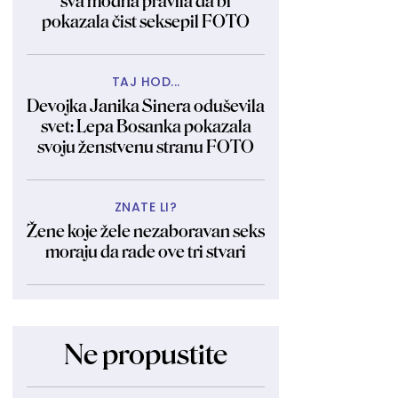
sva modna pravila da bi
pokazala čist seksepil FOTO
TAJ HOD...
Devojka Janika Sinera oduševila
svet: Lepa Bosanka pokazala
svoju ženstvenu stranu FOTO
ZNATE LI?
Žene koje žele nezaboravan seks
moraju da rade ove tri stvari
Ne propustite