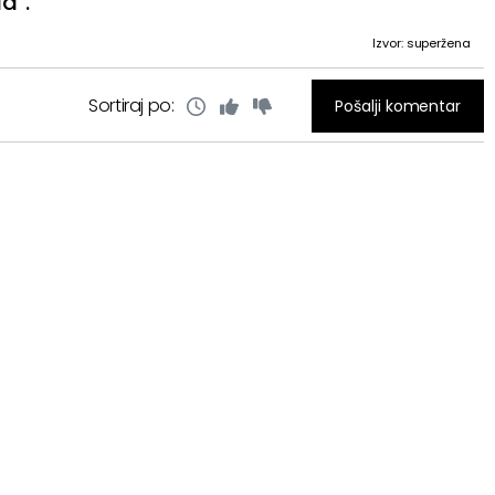
a".
Izvor: superžena
Sortiraj po:
Pošalji komentar