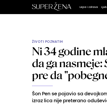
Lepa i zdrava
Ljub
ŽIVOTI POZNATIH
Ni 34 godine ml
da ga nasmeje: 
pre da "pobeg
Šon Pen se pojavio sa devojkom 
izraz lica nije preterano oduševi