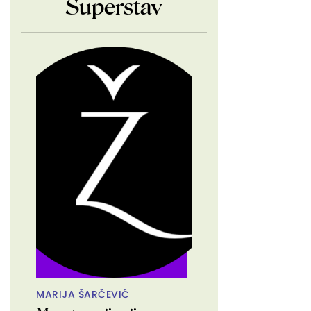
Superstav
MARIJA ŠARČEVIĆ