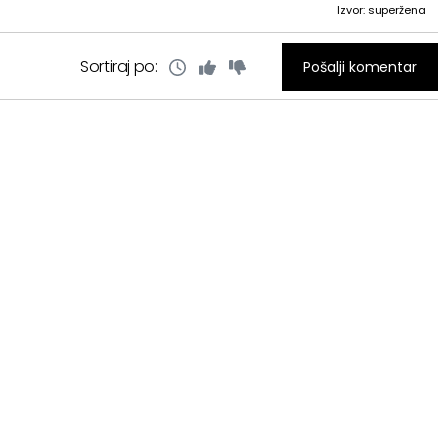
Izvor: superžena
Sortiraj po:
Pošalji komentar