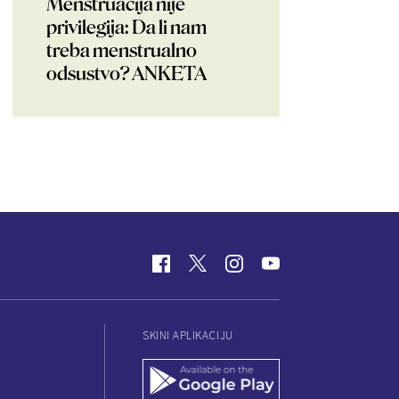
Menstruacija nije
privilegija: Da li nam
treba menstrualno
odsustvo? ANKETA
SKINI APLIKACIJU