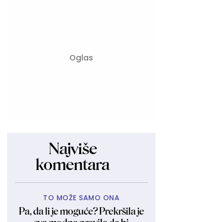
Najviše
komentara
TO MOŽE SAMO ONA
Pa, da li je moguće? Prekršila je