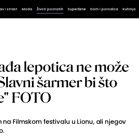
av i strast
Moda
Životi poznatih
Superžene
Dom i porodica
Kuhinja
ađa lepotica ne može
Slavni šarmer bi što
ne" FOTO
na Filmskom festivalu u Lionu, ali njegov
o.