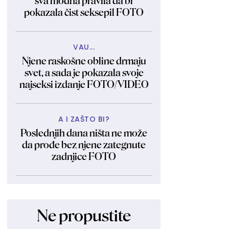
sva modna pravila da bi
pokazala čist seksepil FOTO
VAU...
Njene raskošne obline drmaju
svet, a sada je pokazala svoje
najseksi izdanje FOTO/VIDEO
A I ZAŠTO BI?
Poslednjih dana ništa ne može
da prođe bez njene zategnute
zadnjice FOTO
Ne propustite