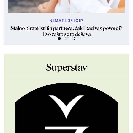
NEMATE SREĆE?
Stalno birate isti tip partnera, čak i kad vas povredi?
Evo zašto se to dešava
Superstav