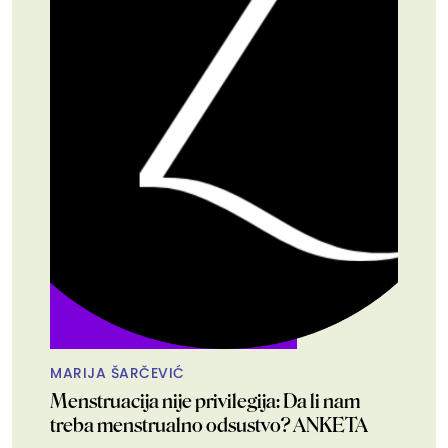
MARIJA ŠARČEVIĆ
Menstruacija nije privilegija: Da li nam
treba menstrualno odsustvo? ANKETA