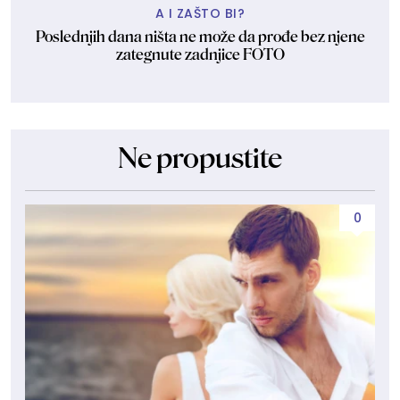
A I ZAŠTO BI?
Poslednjih dana ništa ne može da prođe bez njene
zategnute zadnjice FOTO
Ne propustite
0