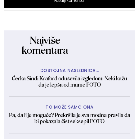
Pošalji komentar
Najviše
komentara
DOSTOJNA NASLEDNICA...
Ćerka Sindi Kraford oduševila izgledom: Neki kažu
da je lepša od mame FOTO
TO MOŽE SAMO ONA
Pa, da li je moguće? Prekršila je sva modna pravila da
bi pokazala čist seksepil FOTO