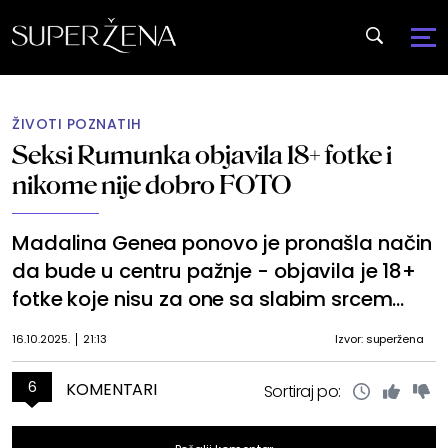
ŽIVOTI POZNATIH
Seksi Rumunka objavila 18+ fotke i
nikome nije dobro FOTO
Madalina Genea ponovo je pronašla način
da bude u centru pažnje - objavila je 18+
fotke koje nisu za one sa slabim srcem...
16.10.2025.
21:13
Izvor: superžena
6
KOMENTARI
Sortiraj po: