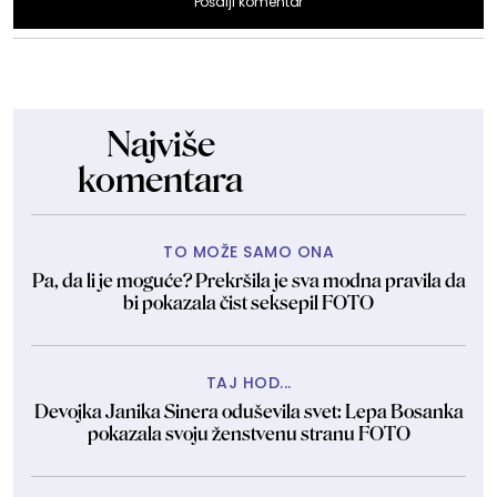
Pošalji komentar
Najviše
komentara
TO MOŽE SAMO ONA
Pa, da li je moguće? Prekršila je sva modna pravila da
bi pokazala čist seksepil FOTO
TAJ HOD...
Devojka Janika Sinera oduševila svet: Lepa Bosanka
pokazala svoju ženstvenu stranu FOTO