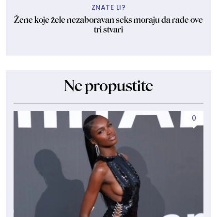
ZNATE LI?
Žene koje žele nezaboravan seks moraju da rade ove
tri stvari
Ne propustite
0