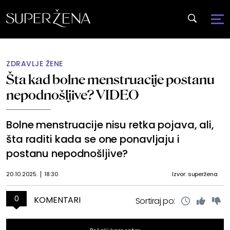
ZDRAVLJE ŽENE
Šta kad bolne menstruacije postanu
nepodnošljive? VIDEO
Bolne menstruacije nisu retka pojava, ali,
šta raditi kada se one ponavljaju i
postanu nepodnošljive?
20.10.2025.
18:30
Izvor: superžena
0
KOMENTARI
Sortiraj po: