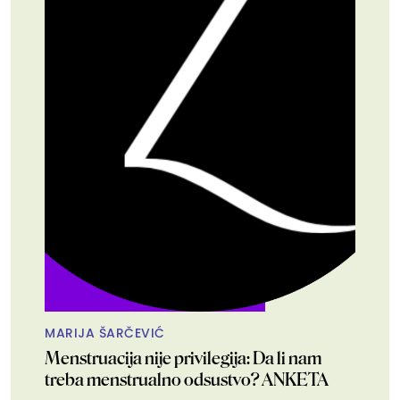
MARIJA ŠARČEVIĆ
Menstruacija nije privilegija: Da li nam
treba menstrualno odsustvo? ANKETA