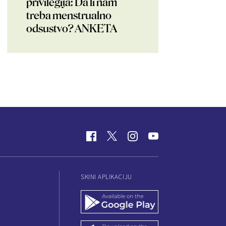
privilegija: Da li nam
treba menstrualno
odsustvo? ANKETA
SKINI APLIKACIJU