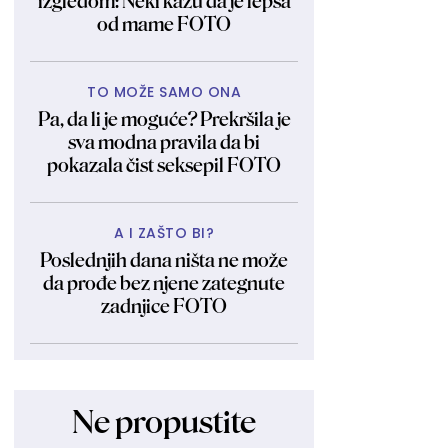
izgledom: Neki kažu da je lepša
od mame FOTO
TO MOŽE SAMO ONA
Pa, da li je moguće? Prekršila je
sva modna pravila da bi
pokazala čist seksepil FOTO
A I ZAŠTO BI?
Poslednjih dana ništa ne može
da prođe bez njene zategnute
zadnjice FOTO
Ne propustite