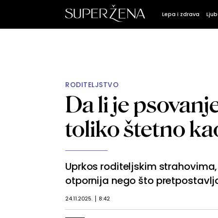
Lepa i zdrava
Ljub
RODITELJSTVO
Da li je psovan
toliko štetno k
Uprkos roditeljskim strahovima
otpornija nego što pretpostavl
24.11.2025.
8:42