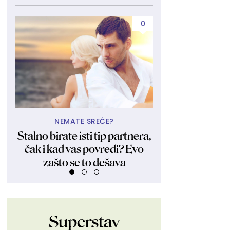
0
NEMATE SREĆE?
UBIJA KAKO
Stalno birate isti tip partnera,
Obukla nikad kr
čak i kad vas povredi? Evo
fanovima pokaza
zašto se to dešava
Ljudi su ostali 
Superstav