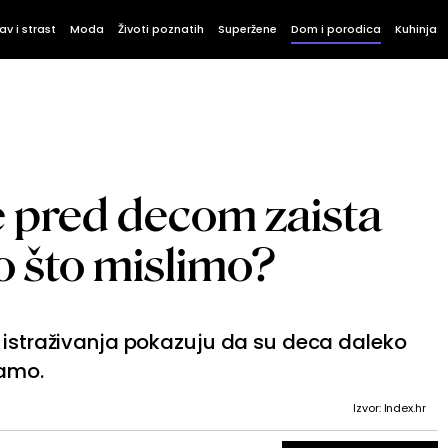
av i strast
Moda
Životi poznatih
Superžene
Dom i porodica
Kuhinja
je pred decom zaista
ao što mislimo?
, istraživanja pokazuju da su deca daleko
jamo.
Izvor: Index.hr