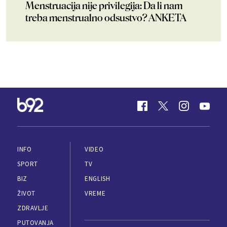
Menstruacija nije privilegija: Da li nam
treba menstrualno odsustvo? ANKETA
INFO
VIDEO
SPORT
TV
BIZ
ENGLISH
ŽIVOT
VREME
ZDRAVLJE
PUTOVANJA