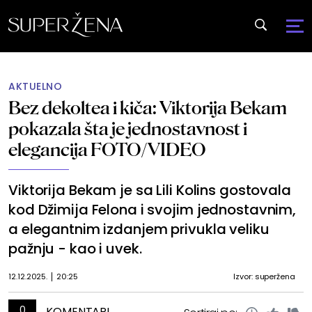
AKTUELNO
Bez dekoltea i kiča: Viktorija Bekam
pokazala šta je jednostavnost i
elegancija FOTO/VIDEO
Viktorija Bekam je sa Lili Kolins gostovala
kod Džimija Felona i svojim jednostavnim,
a elegantnim izdanjem privukla veliku
pažnju - kao i uvek.
12.12.2025.
20:25
Izvor: superžena
0
KOMENTARI