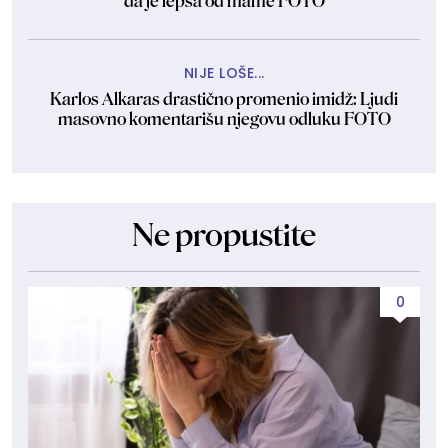
da je lepša od mame FOTO
NIJE LOŠE...
Karlos Alkaras drastično promenio imidž: Ljudi
masovno komentarišu njegovu odluku FOTO
Ne propustite
0