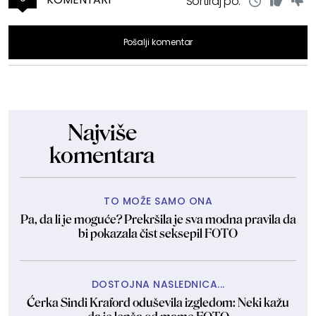
Sortiraj po:
Pošalji komentar
Najviše
komentara
TO MOŽE SAMO ONA
Pa, da li je moguće? Prekršila je sva modna pravila da
bi pokazala čist seksepil FOTO
DOSTOJNA NASLEDNICA...
Ćerka Sindi Kraford oduševila izgledom: Neki kažu