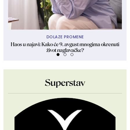
DOLAZE PROMENE
Haos u najavi: Kako će 9. avgust mnogima okrenuti
Ma
život naglavačke?
Superstav