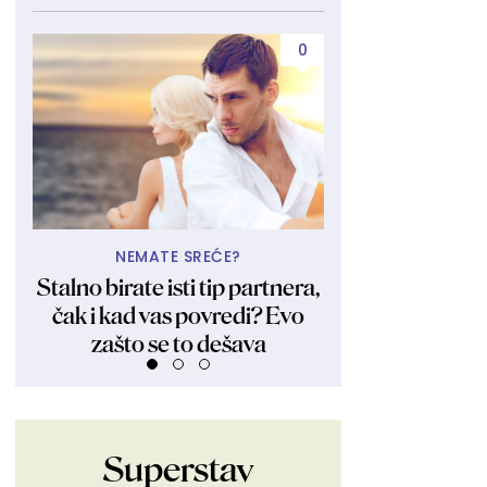
0
NEMATE SREĆE?
UBIJA KAKO
Stalno birate isti tip partnera,
Obukla nikad kr
čak i kad vas povredi? Evo
fanovima pokaza
zašto se to dešava
Ljudi su ostali 
Superstav