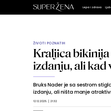
Lepa i zdrava
Ljub
ŽIVOTI POZNATIH
Kraljica bikinij
izdanju, ali kad
Bruks Nader je sa sestrom stig
izdanju, ali ništa manje atrakt
12.12.2025.
21:32