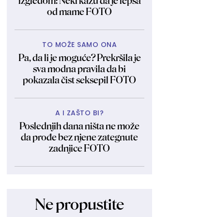
izgledom: Neki kažu da je lepša
od mame FOTO
TO MOŽE SAMO ONA
Pa, da li je moguće? Prekršila je
sva modna pravila da bi
pokazala čist seksepil FOTO
A I ZAŠTO BI?
Poslednjih dana ništa ne može
da prođe bez njene zategnute
zadnjice FOTO
Ne propustite