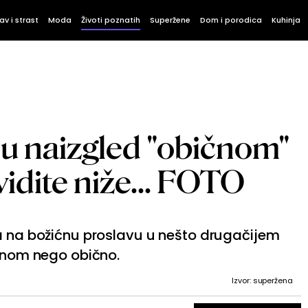
av i strast
Moda
Životi poznatih
Superžene
Dom i porodica
Kuhinja
a u naizgled "običnom"
 vidite niže... FOTO
la na božićnu proslavu u nešto drugačijem
ivnom nego obično.
Izvor: superžena