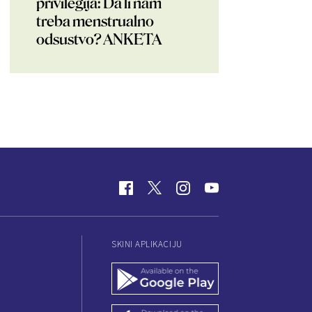
privilegija: Da li nam
treba menstrualno
odsustvo? ANKETA
SKINI APLIKACIJU