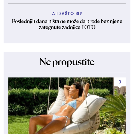
A I ZAŠTO BI?
Poslednjih dana ništa ne može da prođe bez njene
zategnute zadnjice FOTO
Ne propustite
0