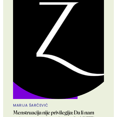
MARIJA ŠARČEVIĆ
Menstruacija nije privilegija: Da li nam