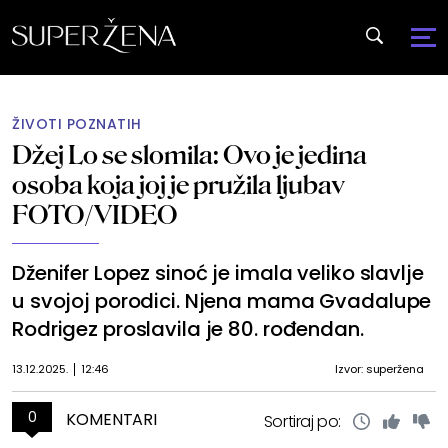
ŽIVOTI POZNATIH
Džej Lo se slomila: Ovo je jedina
osoba koja joj je pružila ljubav
FOTO/VIDEO
Dženifer Lopez sinoć je imala veliko slavlje
u svojoj porodici. Njena mama Gvadalupe
Rodrigez proslavila je 80. rođendan.
13.12.2025.
12:46
Izvor: superžena
0
KOMENTARI
Sortiraj po: