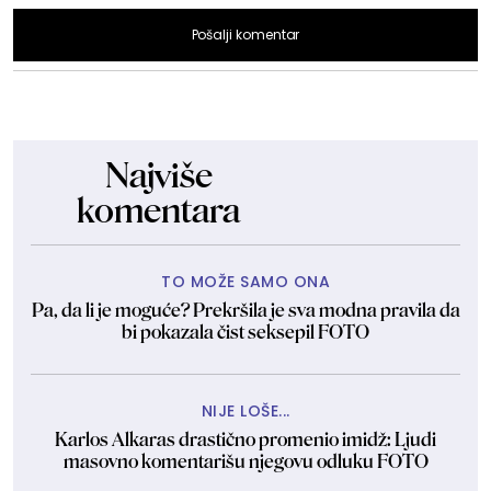
Pošalji komentar
Najviše
komentara
TO MOŽE SAMO ONA
Pa, da li je moguće? Prekršila je sva modna pravila da
bi pokazala čist seksepil FOTO
NIJE LOŠE...
Karlos Alkaras drastično promenio imidž: Ljudi
masovno komentarišu njegovu odluku FOTO