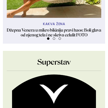
KAKVA ŽENA
Džepna Venera u mikro bikiniju pravi haos: Boli glava
od njenog tela i ne skriva celulit FOTO
Superstav