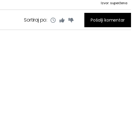
Izvor: superžena
Sortiraj po:
Pošalji komentar