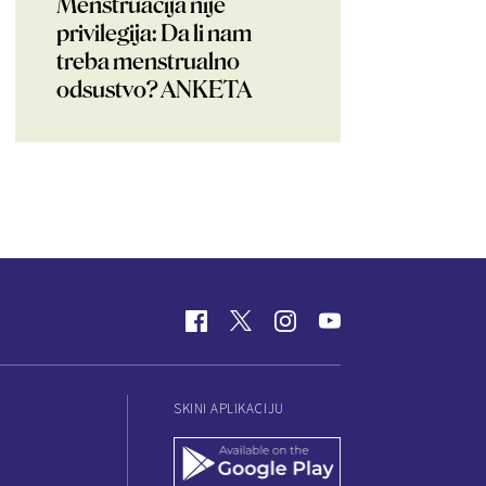
Menstruacija nije
privilegija: Da li nam
treba menstrualno
odsustvo? ANKETA
SKINI APLIKACIJU