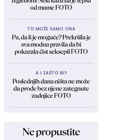
izgledom: Neki kažu da je lepša
od mame FOTO
TO MOŽE SAMO ONA
Pa, da li je moguće? Prekršila je
sva modna pravila da bi
pokazala čist seksepil FOTO
A I ZAŠTO BI?
Poslednjih dana ništa ne može
da prođe bez njene zategnute
zadnjice FOTO
Ne propustite