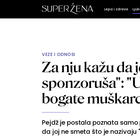
Lepa i zdrava
Ljub
VEZE I ODNOSI
Za nju kažu da 
sponzoruša": "U 
bogate muškarce
Pejdž je postala poznata samo 
da joj ne smeta što je nazivaju