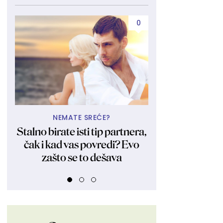
0
NEMATE SREĆE?
A TU JE 
Stalno birate isti tip partnera,
Bila i ostala 
čak i kad vas povredi? Evo
Kraljica obl
zašto se to dešava
fotkama zagol
FOT