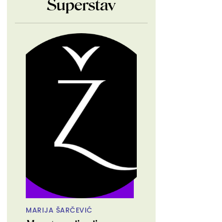
Superstav
MARIJA ŠARČEVIĆ