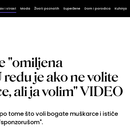
av i strast
Moda
Životi poznatih
Superžene
Dom i porodica
Kuhinja
je "omiljena
redu je ako ne volite
, ali ja volim" VIDEO
po tome što voli bogate muškarce i ističe
 "sponzorušom".