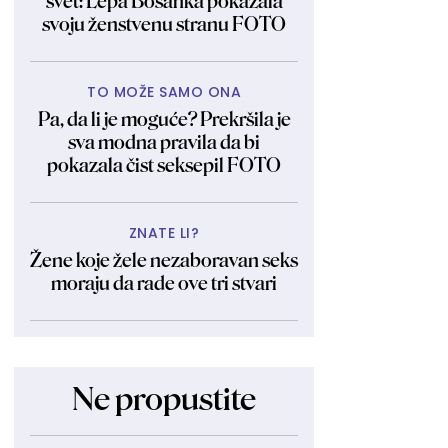
svet: Lepa Bosanka pokazala
svoju ženstvenu stranu FOTO
TO MOŽE SAMO ONA
Pa, da li je moguće? Prekršila je
sva modna pravila da bi
pokazala čist seksepil FOTO
ZNATE LI?
Žene koje žele nezaboravan seks
moraju da rade ove tri stvari
Ne propustite