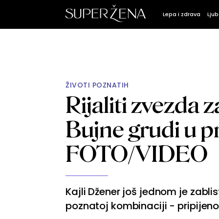
Lepa i zdrava
Ljub
ŽIVOTI POZNATIH
Rijaliti zvezda 
Bujne grudi u 
FOTO/VIDEO
Kajli Džener još jednom je zabli
poznatoj kombinaciji - pripijenoj