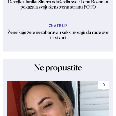
Devojka Janika Sinera oduševila svet: Lepa Bosanka
pokazala svoju ženstvenu stranu FOTO
ZNATE LI?
Žene koje žele nezaboravan seks moraju da rade ove
tri stvari
Ne propustite
0