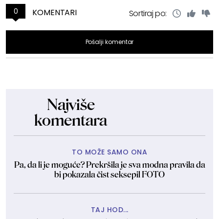
0
KOMENTARI
Sortiraj po:
Pošalji komentar
Najviše
komentara
TO MOŽE SAMO ONA
Pa, da li je moguće? Prekršila je sva modna pravila da
bi pokazala čist seksepil FOTO
TAJ HOD...