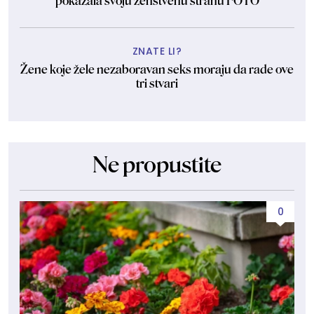
pokazala svoju ženstvenu stranu FOTO
ZNATE LI?
Žene koje žele nezaboravan seks moraju da rade ove
tri stvari
Ne propustite
0