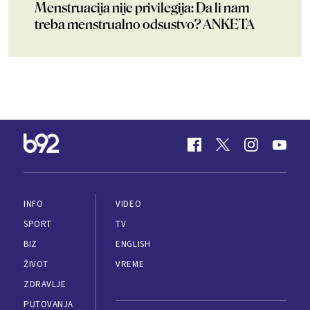
Menstruacija nije privilegija: Da li nam
treba menstrualno odsustvo? ANKETA
INFO
VIDEO
SPORT
TV
BIZ
ENGLISH
ŽIVOT
VREME
ZDRAVLJE
PUTOVANJA