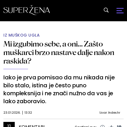
IZ MUŠKOG UGLA
Mi izgubimo sebe, a oni... Zašto
muškarci brzo nastave dalje nakon
raskida?
Iako je prva pomisao da mu nikada nije
bilo stalo, istina je često puno
kompleksnija i ne znači nužno da vas je
lako zaboravio.
23.01.2026.
13:32
Izvor: Index.hr
10
KOMENTARI