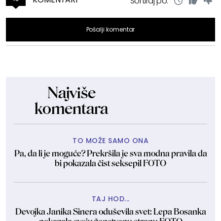
Sortiraj po:
Pošalji komentar
Najviše
komentara
TO MOŽE SAMO ONA
Pa, da li je moguće? Prekršila je sva modna pravila da
bi pokazala čist seksepil FOTO
TAJ HOD...
Devojka Janika Sinera oduševila svet: Lepa Bosanka