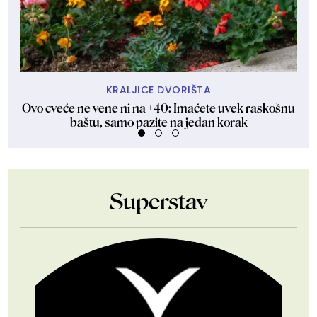
KRALJICE DVORIŠTA
Ovo cveće ne vene ni na +40: Imaćete uvek raskošnu
Nin
baštu, samo pazite na jedan korak
Superstav