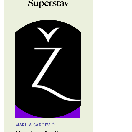
Superstav
MARIJA ŠARČEVIĆ