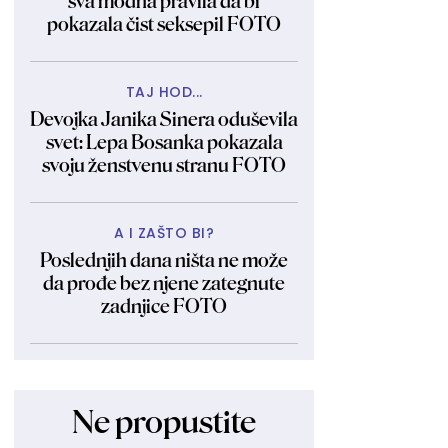
sva modna pravila da bi
pokazala čist seksepil FOTO
TAJ HOD...
Devojka Janika Sinera oduševila
svet: Lepa Bosanka pokazala
svoju ženstvenu stranu FOTO
A I ZAŠTO BI?
Poslednjih dana ništa ne može
da prođe bez njene zategnute
zadnjice FOTO
Ne propustite