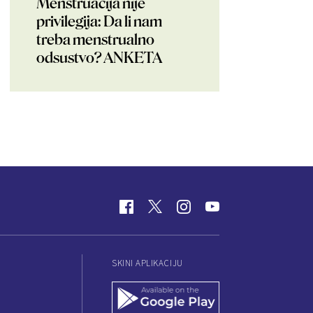
Menstruacija nije
privilegija: Da li nam
treba menstrualno
odsustvo? ANKETA
SKINI APLIKACIJU