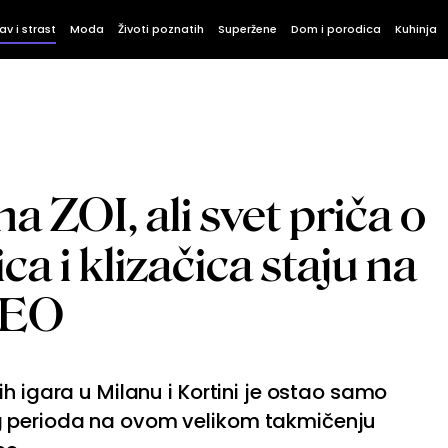
av i strast
Moda
Životi poznatih
Superžene
Dom i porodica
Kuhinja
na ZOI, ali svet priča o
ca i klizačica staju na
DEO
h igara u Milanu i Kortini je ostao samo
 perioda na ovom velikom takmičenju