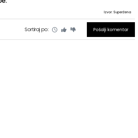
be.
Izvor: Superžena
Sortiraj po:
Pošalji komentar