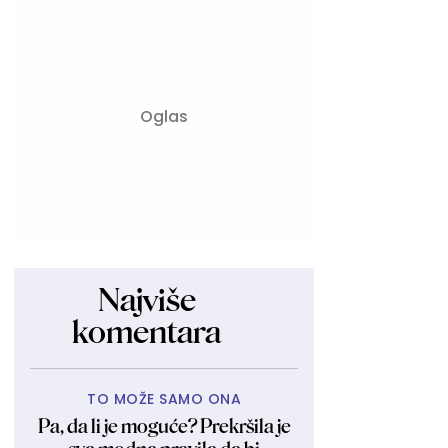
Najviše
komentara
TO MOŽE SAMO ONA
Pa, da li je moguće? Prekršila je