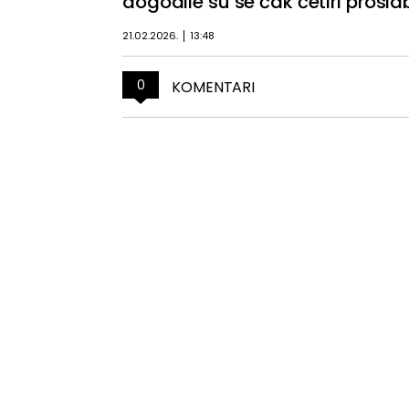
dogodile su se čak četiri prosid
21.02.2026.
13:48
0
KOMENTARI