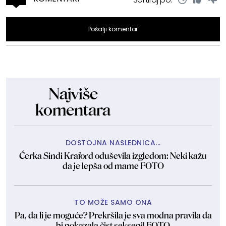
Pošalji komentar
Najviše
komentara
DOSTOJNA NASLEDNICA...
Ćerka Sindi Kraford oduševila izgledom: Neki kažu
da je lepša od mame FOTO
TO MOŽE SAMO ONA
Pa, da li je moguće? Prekršila je sva modna pravila da
bi pokazala čist seksepil FOTO