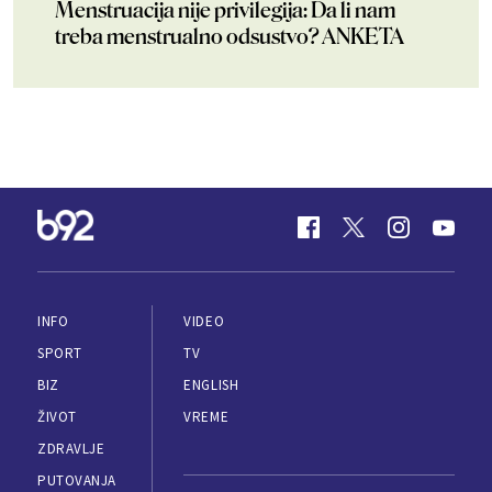
Menstruacija nije privilegija: Da li nam
treba menstrualno odsustvo? ANKETA
INFO
VIDEO
SPORT
TV
BIZ
ENGLISH
ŽIVOT
VREME
ZDRAVLJE
PUTOVANJA