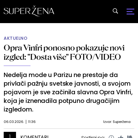
AKTUELNO
Opra Vinfri ponosno pokazuje novi
izgled: "Dosta više" FOTO/VIDEO
Nedelja mode u Parizu ne prestaje da
privlači pažnju svetske javnosti, a svojom
pojavom je sve začinila slavna Opra Vinfri,
koja je iznenadila potpuno drugačijim
izgledom.
06.03.2026.
11:36
Izvor: Superžena
1
KOMENTARI
Sortiraj po: