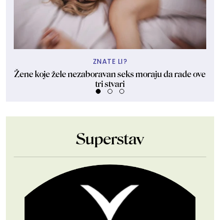
ZNATE LI?
Žene koje žele nezaboravan seks moraju da rade ove
tri stvari
Superstav