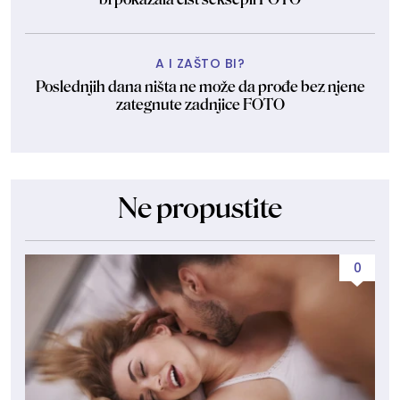
A I ZAŠTO BI?
Poslednjih dana ništa ne može da prođe bez njene
zategnute zadnjice FOTO
Ne propustite
0