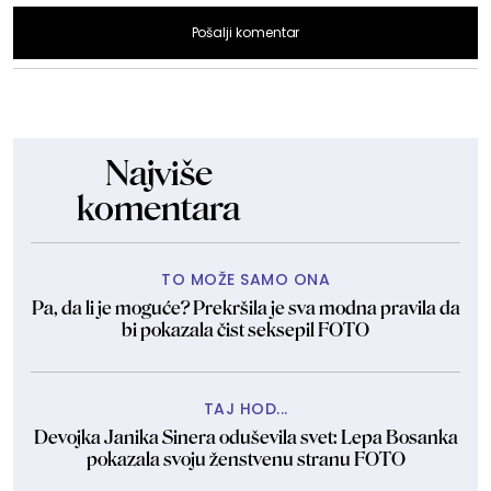
Pošalji komentar
Najviše
komentara
TO MOŽE SAMO ONA
Pa, da li je moguće? Prekršila je sva modna pravila da
bi pokazala čist seksepil FOTO
TAJ HOD...
Devojka Janika Sinera oduševila svet: Lepa Bosanka
pokazala svoju ženstvenu stranu FOTO