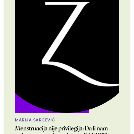
MARIJA ŠARČEVIĆ
Menstruacija nije privilegija: Da li nam