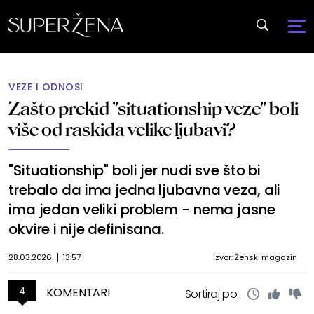
VEZE I ODNOSI
Zašto prekid "situationship veze" boli
više od raskida velike ljubavi?
"Situationship" boli jer nudi sve što bi
trebalo da ima jedna ljubavna veza, ali
ima jedan veliki problem - nema jasne
okvire i nije definisana.
28.03.2026.
13:57
Izvor: Ženski magazin
4
KOMENTARI
Sortiraj po: