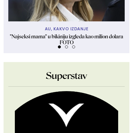
AU, KAKVO IZDANJE
"Najseksi mama" u bikiniju izgleda kao milion dolara
Na
FOTO
Superstav