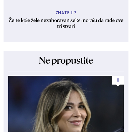
ZNATE LI?
Žene koje žele nezaboravan seks moraju da rade ove
tri stvari
Ne propustite
0