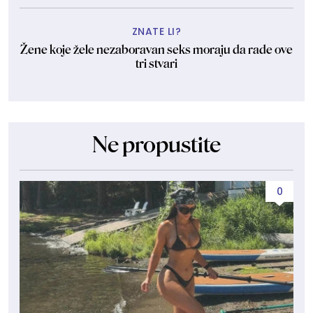
ZNATE LI?
Žene koje žele nezaboravan seks moraju da rade ove
tri stvari
Ne propustite
0