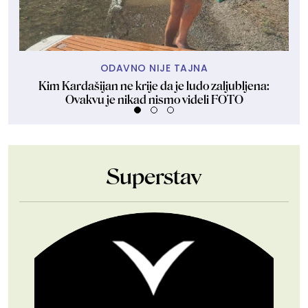
ODAVNO NIJE TAJNA
Kim Kardašijan ne krije da je ludo zaljubljena:
Uba
Ovakvu je nikad nismo videli FOTO
Superstav