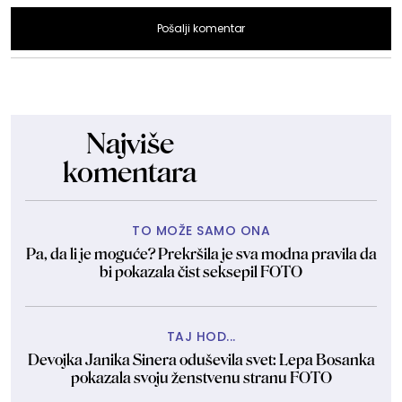
Pošalji komentar
Najviše
komentara
TO MOŽE SAMO ONA
Pa, da li je moguće? Prekršila je sva modna pravila da
bi pokazala čist seksepil FOTO
TAJ HOD...
Devojka Janika Sinera oduševila svet: Lepa Bosanka
pokazala svoju ženstvenu stranu FOTO