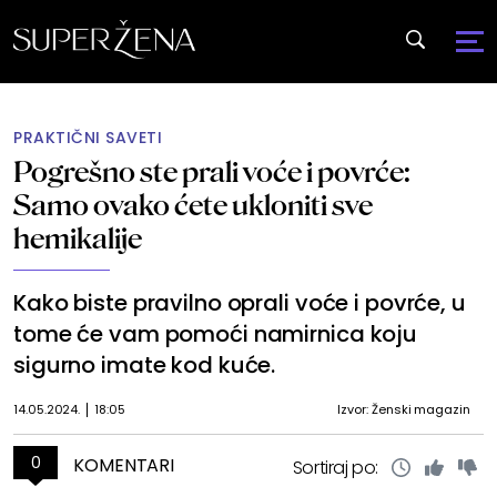
PRAKTIČNI SAVETI
Pogrešno ste prali voće i povrće:
Samo ovako ćete ukloniti sve
hemikalije
Kako biste pravilno oprali voće i povrće, u
tome će vam pomoći namirnica koju
sigurno imate kod kuće.
14.05.2024.
18:05
Izvor: Ženski magazin
0
KOMENTARI
Sortiraj po: