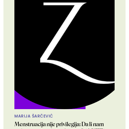
MARIJA ŠARČEVIĆ
Menstruacija nije privilegija: Da li nam